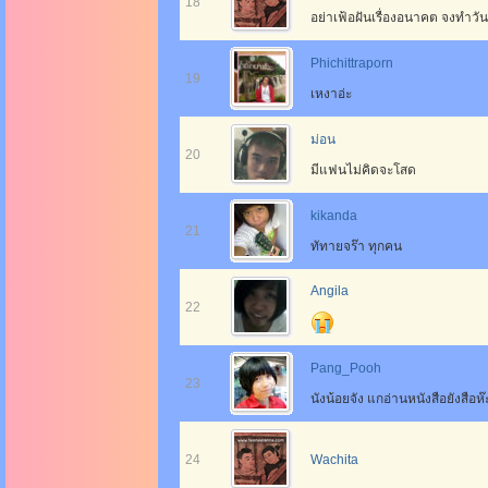
18
อย่าเฟ้อฝันเรื่องอนาคต จงทำวันนี้
Phichittraporn
19
เหงาอ่ะ
ม่อน
20
มีแฟนไม่คิดจะโสด
kikanda
21
ทัทายจร๊า ทุกคน
Angila
22
Pang_Pooh
23
นังน้อยจัง แกอ่านหนังสือยังสือห๊
24
Wachita