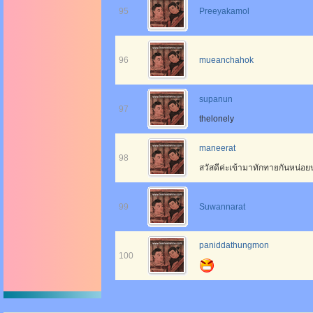
95
Preeyakamol
96
mueanchahok
supanun
97
thelonely
maneerat
98
สวัสดีค่ะเข้ามาทักทายกันหน่อ
99
Suwannarat
paniddathungmon
100