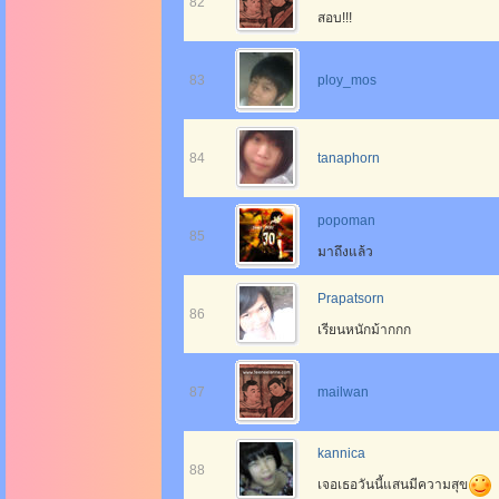
82
สอบ!!!
83
ploy_mos
84
tanaphorn
popoman
85
มาถึงแล้ว
Prapatsorn
86
เรียนหนักม้ากกก
87
mailwan
kannica
88
เจอเธอวันนี้แสนมีความสุข