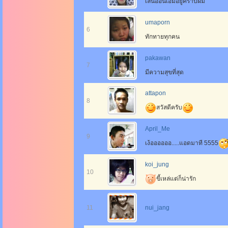
เล่นออนเอ็มอยู่คร๊าบผม
umaporn
6
ทักทายทุกคน
pakawan
7
มีความสุขที่สุด
attapon
8
สวัสดีครับ
April_Me
9
เง้ออออออ.....แอดมาที 5555
koi_jung
10
ขี้เหล่แต่ก็น่ารัก
11
nui_jang