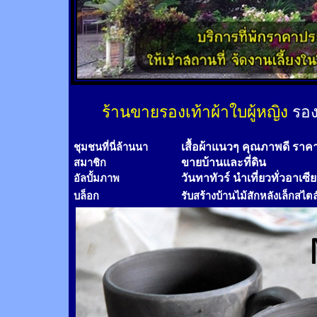
ร้านขายรองเท้าผ้าใบผู้หญิง
รอง
เสื้อผ้าแนวๆ คุณภาพดี ราค
ชุมชนที่นี่ล้านนา
ขายบ้านและที่ดิน
สมาชิก
วันทาทัวร์
นำเที่ยวทั่วอาเซี
อัลบั้มภาพ
บล็อก
รับสร้างบ้านไม้
สัก
หลังเล็กสไตล