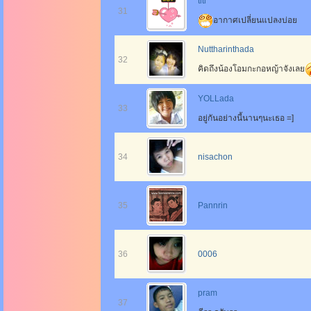
titi
31
อากาศเปลี่ยนแปลงบ่อย
Nuttharinthada
32
คิดถึงน้องโอมกะกอหญ้าจังเลย
YOLLada
33
อยู่กันอย่างนี้นานๆนะเธอ =]
34
nisachon
35
Pannrin
36
0006
pram
37