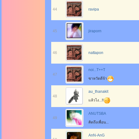
44
ravipa
45
jiraporn
46
nattapon
noi...T++T
47
ซาหวัดดีจ้า
au_thanakit
48
แล้วไง...!!
ANUTSBA
49
คิดถึงเพื่อน...
AnN-AnG