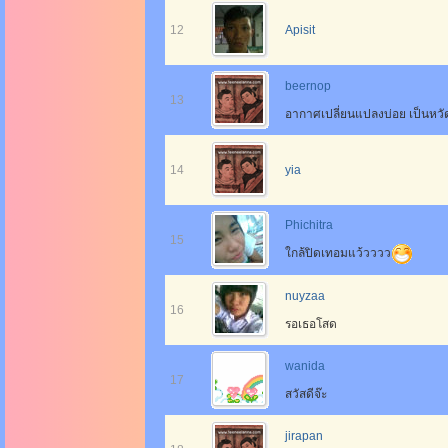
12
Apisit
beernop
13
อากาศเปลี่ยนแปลงบ่อย เป็นหวั
14
yia
Phichitra
15
ใกล้ปิดเทอมแว้วววว
nuyzaa
16
รอเธอโสด
wanida
17
สวัสดีจ๊ะ
jirapan