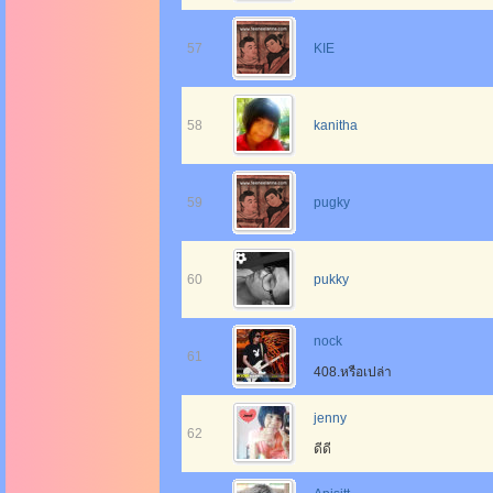
57
KIE
58
kanitha
59
pugky
60
pukky
nock
61
408.หรือเปล่า
jenny
62
ดีดี