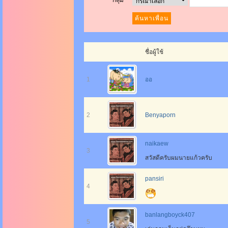
กลุ่ม
ชื่อผู้ใช้
1
ออ
2
Benyaporn
naikaew
3
สวัสดีครับผมนายแก้วครับ
pansiri
4
banlangboyck407
5