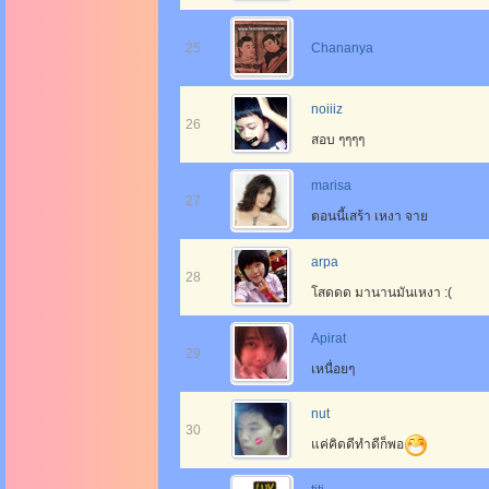
25
Chananya
noiiiz
26
สอบ ๆๆๆๆ
marisa
27
ตอนนี้เสร้า เหงา จาย
arpa
28
โสดดด มานานมันเหงา :(
Apirat
29
เหนื่อยๆ
nut
30
แค่คิดดีทำดีก็พอ