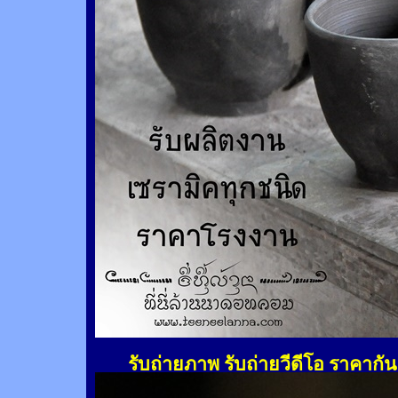
รับถ่ายภาพ รับถ่ายวีดีโอ ราคากั