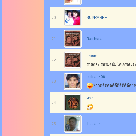
70
SUPRANEE
71
Ratchuda
dream
72
สวัสดีค่ะ สบายดีมั๊ย ได้เกรดเยอ
sutida_408
73
หวาดดีดดดดีดีดีดีดีดีดีดๆ
ทนง
74
75
thatsarin