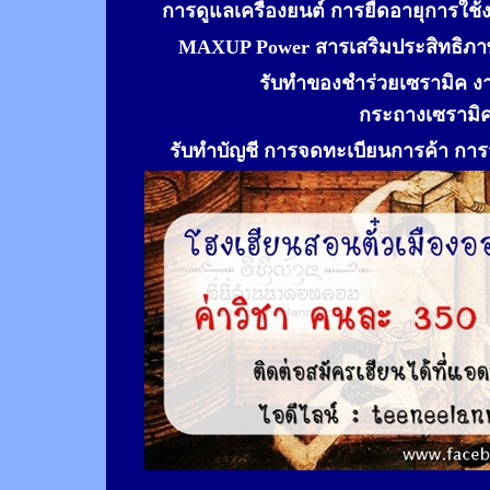
การดูแลเครื่องยนต์ การยืดอายุการใช
MAXUP Power สารเสริมประสิทธิภาพ
รับทำของชำร่วยเซรามิค ง
กระถางเซรามิ
รับทำ
บัญชี การจดทะเบียนการค้า การจ