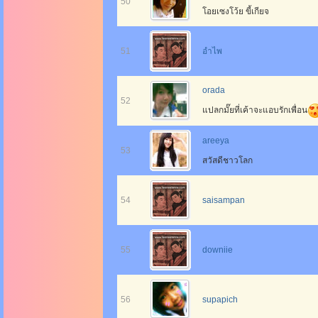
50
โอยเซงโว้ย ขี้เกียจ
51
อำไพ
orada
52
แปลกมั๊ยที่เค้าจะแอบรักเพื่อน
areeya
53
สวัสดีชาวโลก
54
saisampan
55
downiie
56
supapich