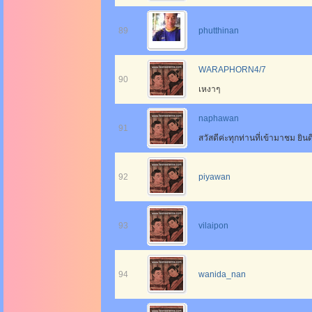
89
phutthinan
WARAPHORN4/7
90
เหงาๆ
naphawan
91
สวัสดีค่ะทุกท่านที่เข้ามาชม ยิ
92
piyawan
93
vilaipon
94
wanida_nan