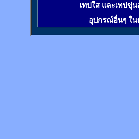
เทปใส และเทปขุ่น
อุปกรณ์อื่นๆ ใ