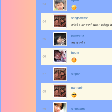
Apisitt
63
songsawass
64
สวัสดีค่ะอาจารย์ พลอย เจริญจ
paweena
65
สบายๆจร้า
beem
66
67
siripon
pannarin
68
69
suthakorn