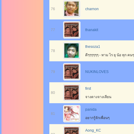
76
charnon
77
thanakit
thesoza1
78
ดีๆๆๆๆๆๆ - ทาม ไร ยุ น้อ ทุก คน
79
NUKINLOVES
first
80
จางตางจางเลียน
panida
81
อยากรู้จักเพื่อนๆ
Aong_KC