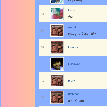
ดีๆๆ ครับๆๆ
kwanran
38
ทั๊ค!!!
wanidda
39
คุณหนูครับมีรักมาเสิร์ฟ
40
funoora
41
tussawan
42
prary
ridthipon
43
สอบครับสอบ