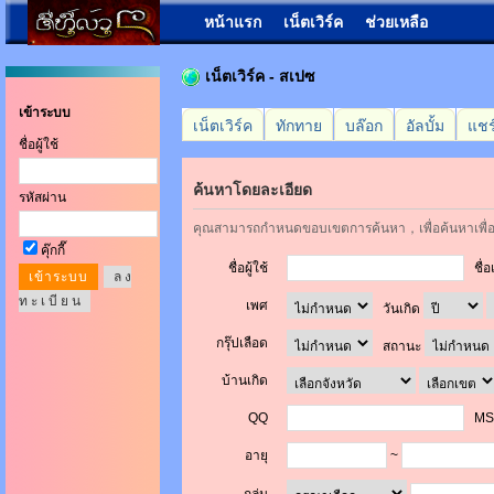
หน้าแรก
เน็ตเวิร์ค
ช่วยเหลือ
เน็ตเวิร์ค - สเปซ
เข้าระบบ
เน็ตเวิร์ค
ทักทาย
บล๊อก
อัลบั้ม
แชร
ชื่อผู้ใช้
ค้นหาโดยละเอียด
รหัสผ่าน
คุณสามารถกำหนดขอบเขตการค้นหา，เพื่อค้นหาเพื่
คุ๊กกี๊
ชื่อผู้ใช้
ชื่อ
ล ง
ท ะ เ บี ย น
เพศ
วันเกิด
กรุ๊ปเลือด
สถานะ
บ้านเกิด
QQ
MS
อายุ
~