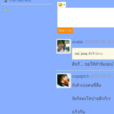
รายงานสมาชิกนี้
orada
2010-09-28 19:
nui_jang
: ดีจร๊าปราง
ดีจร๊....ขอให้ทำข้อสอบ
supapich
2010-09-27 
ก้เค้าเปงคนขี่ลืม
งัยก้ลองโทปายอีกก้เร
แร้วกัน