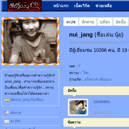
หน้าแรก
เน็ตเวิร์ค
ช่วยเหลือ
สเปซ
ทักทาย
บล๊อก
อัลบั้ม
nui_jang
(ชื่อเล่น:นุ้ย)
http://www.teeneelanna.c
มีผู้เยี่ยมชม 10266 คน, มี 1
เพศ：
F
สถานะ：
โสด
ถ้าคุณรู้จักหรืออยากทำความรู้จักกั
บ้านเกิด：
ยโสธร
คำเขื่อนแก
บnui_jang，สามารถเพิ่มเธอ/เขาเ
ป็นเพื่อน.เพื่อทำความรู้จัก，ทราบ
อัลบั้ม
ความเคลื่อนไหวได้ตลอดเวลา
เพิ่มnui_jangเป็นเพื่อน
20100903
4 รูป
อัพเดท 09-03
ทักทาย
ส่ง PM
ข้อความ