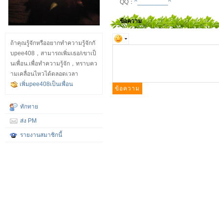
QQ：
^_________^
ข้อความ
ซ
ทา
อก
ถ้าคุณรู้จักหรืออยากทำความรู้จักกั
บpee408，สามารถเพิ่มเธอ/เขาเป็
นเพื่อน.เพื่อทำความรู้จัก，ทราบคว
ามเคลื่อนไหวได้ตลอดเวลา
เพิ่มpee408เป็นเพื่อน
ทักทาย
ส่ง PM
ย
รายงานสมาชิกนี้