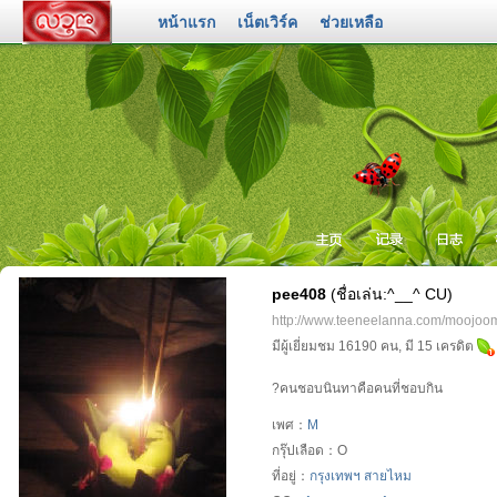
หน้าแรก
เน็ตเวิร์ค
ช่วยเหลือ
pee408
(ชื่อเล่น:^__^ CU)
http://www.teeneelanna.com/moojo
สเป
ทัก
บล๊
มีผู้เยี่ยมชม 16190 คน, มี 15 เครดิต
?คนชอบนินทาคือคนที่ชอบกิน
เพศ：
M
กรุ๊ปเลือด：O
ที่อยู่：
กรุงเทพฯ
สายไหม