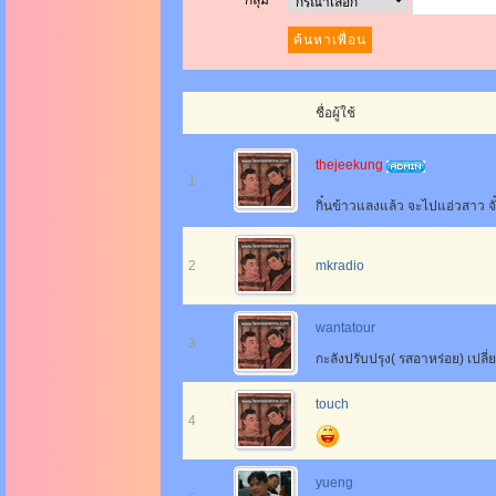
กลุ่ม
ชื่อผู้ใช้
thejeekung
1
กิ๋นข้าวแลงแล้ว จะไปแอ่วสาว จั
2
mkradio
wantatour
3
กะลังปรับปรุง( รสอาหร่อย) เปลี
touch
4
yueng