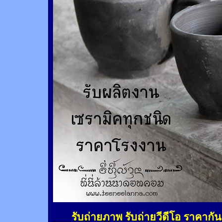
รับถ่ายภาพ รับถ่ายวีดีโอ ราคากั