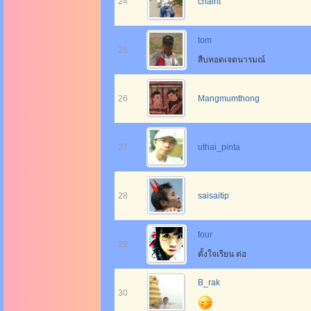
24
chairit
tom
25
สืบทอดเจตนารมณ์
26
Mangmumthong
27
uthai_pinta
28
saisaitip
four
29
ตั้งใจเรียน ต่อ
B_rak
30