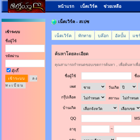
หน้าแรก
เน็ตเวิร์ค
ช่วยเหลือ
เน็ตเวิร์ค - สเปซ
เข้าระบบ
เน็ตเวิร์ค
ทักทาย
บล๊อก
อัลบั้ม
แชร
ชื่อผู้ใช้
ค้นหาโดยละเอียด
รหัสผ่าน
คุณสามารถกำหนดขอบเขตการค้นหา，เพื่อค้นหาเพื่
คุ๊กกี๊
ชื่อผู้ใช้
ชื่อ
ล ง
ท ะ เ บี ย น
เพศ
วันเกิด
กรุ๊ปเลือด
สถานะ
บ้านเกิด
QQ
MS
อายุ
~