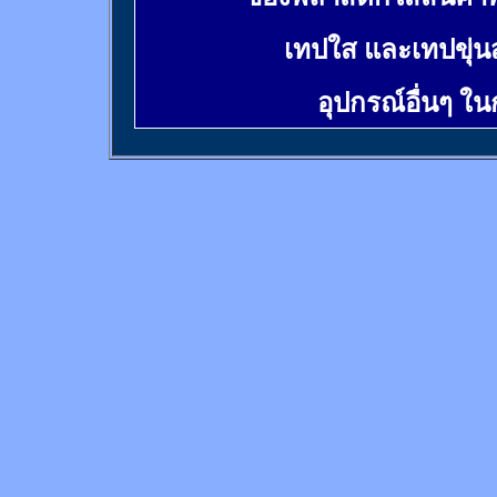
เทปใส และเทปขุ่น
อุปกรณ์อื่นๆ ใ