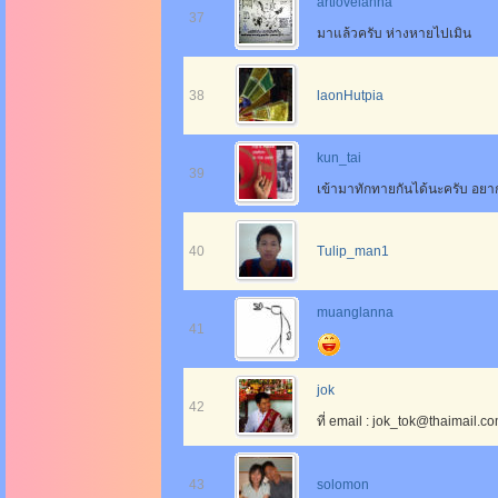
artlovelanna
37
มาแล้วครับ ห่างหายไปเมิน
38
laonHutpia
kun_tai
39
เข้ามาทักทายกันได้นะครับ อยาก
40
Tulip_man1
muanglanna
41
jok
42
ที่ email : jok_tok@thaimail.c
43
solomon