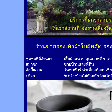
ร้านขายรองเท้าผ้าใบผู้หญิง
รอง
เสื้อผ้าแนวๆ คุณภาพดี ราค
ชุมชนที่นี่ล้านนา
ขายบ้านและที่ดิน
สมาชิก
วันทาทัวร์
นำเที่ยวทั่วอาเซี
อัลบั้มภาพ
บล็อก
รับสร้างบ้านไม้
สัก
หลังเล็กสไตล