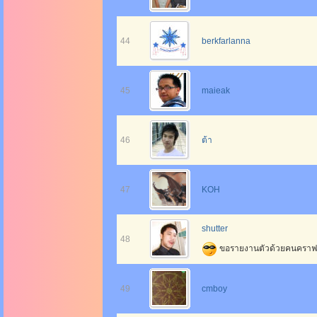
44
berkfarlanna
45
maieak
46
ต้า
47
KOH
shutter
48
ขอรายงานตัวด้วยคนคราฟ ยิ
49
cmboy