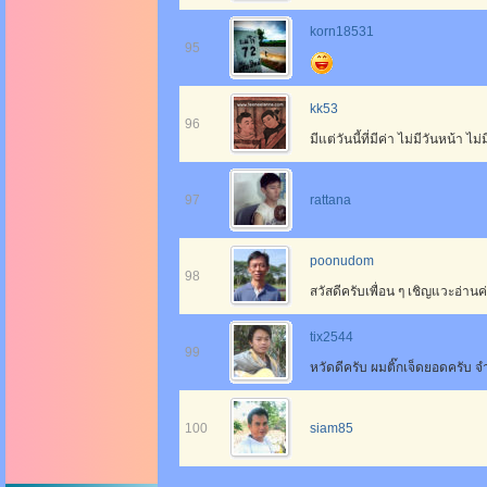
korn18531
95
kk53
96
มีแต่วันนี้ที่มีค่า ไม่มีวันหน้า ไม
97
rattana
poonudom
98
สวัสดีครับเพื่อน ๆ เชิญแวะอ
tix2544
99
หวัดดีครับ ผมติ๊กเจ็ดยอดครับ จำกั
100
siam85