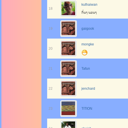
kuthaiwan
18
กิ๋นๆ นอนๆ
19
gaigook
mongke
20
21
Tafun
22
jenchard
23
TITION