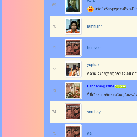
Aunt
69
สวัสดีครับทุกๆท่านที่มาเยี
70
jamnianr
71
humvee
yupbak
72
ดีครับ อยากรู้จักทุกคนจังเลย ทั
Lannamagazine
73
ปี๋นี้เจียงฮายจัดงานใหญ่ ไผสนใจ
74
saruboy
75
ต่อ