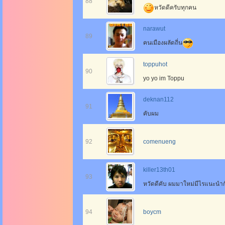
88
หวัดดีครับทุกคน
narawut
89
คนเมืองผลัดถี่น
toppuhot
90
yo yo im Toppu
deknan112
91
คับผม
92
comenueng
killer13th01
93
หวัดดีคับ ผมมาใหม่มีไรแนะนำ
94
boycm