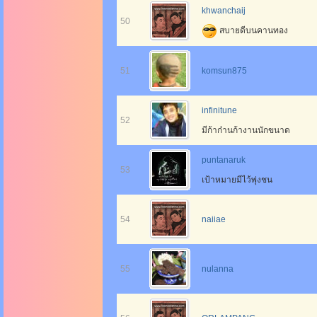
khwanchaij
50
สบายดีบนคานทอง
51
komsun875
infinitune
52
มีก้าก๋านก้างานนักขนาด
puntanaruk
53
เป้าหมายมีไว้พุ่งชน
54
naiiae
55
nulanna