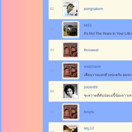
82
pongsakorn
kk52
83
It's Not The Years In Your Life
84
thosawat
wadcharin
85
เพือนวานบอกด้วยนะครับ ผมจะร
jviolin89
86
ซะหวาดดีคับป่อแม่ปี้น้องจาวเหนือ
87
tongfa
ผญ.12