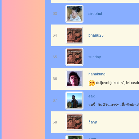
63
sireehut
64
phanu25
65
sunday
hanakung
66
dsi[ovnhjoksd; v';dvioasd
eak
67
สหรี๋...ยินดีวันเสาร์ขอหื้อพักผ่อนก
68
วิลาศ