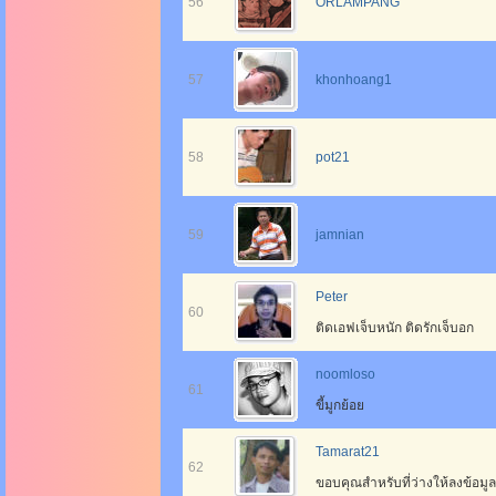
56
ORLAMPANG
57
khonhoang1
58
pot21
59
jamnian
Peter
60
ติดเอฟเจ็บหนัก ติดรักเจ็บอก
noomloso
61
ขี้มูกย้อย
Tamarat21
62
ขอบคุณสำหรับที่ว่างให้ลงข้อมูล 