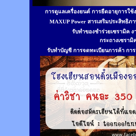
การดูแลเครื่องยนต์ การยืดอายุการใช
MAXUP Power สารเสริมประสิทธิภาพ
รับทำของชำร่วยเซรามิค ง
กระถางเซรามิ
รับทำ
บัญชี การจดทะเบียนการค้า การจ