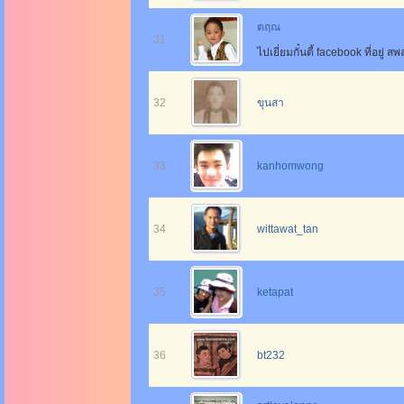
ตฤณ
31
ไปเยี่ยมกั๋นตี้ facebook ที่อยู่ 
32
ขุนสา
33
kanhomwong
34
wittawat_tan
35
ketapat
36
bt232