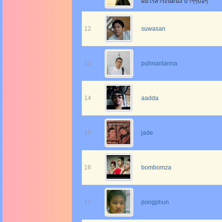
ผมไร้สาระนิดนึ่ง บ้าๆๆบอๆ
12
suwasan
13
puhnanlanna
14
aadda
15
jade
16
bombomza
17
pongphun