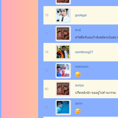
76
gookgai
พงษ์
77
สวัสดีครับผมกำลังสมัครเป๋นสมาชิ
78
sornthong27
mahasun
79
suriya
80
บ่กึดหยังนัก ขออยู่ไปต๋ามกรรม
aerm
81