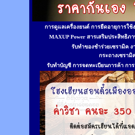
การดูแลเครื่องยนต์ การยืดอายุการใช
MAXUP Power สารเสริมประสิทธิภาพ
รับทำของชำร่วยเซรามิค ง
กระถางเซรามิ
รับทำ
บัญชี การจดทะเบียนการค้า การจ