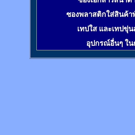
ซองเอกสารสีน้ำต
ซองพลาสติกใส่สินค้า
เทปใส และเทปขุ่น
อุปกรณ์อื่นๆ ใ