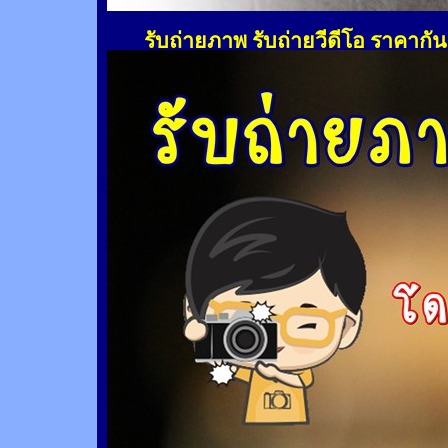
รับถ่ายภาพ รับถ่ายวีดีโอ ราคากั