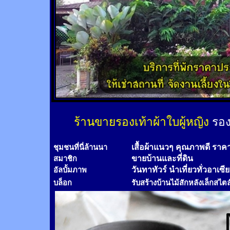
ร้านขายรองเท้าผ้าใบผู้หญิง
รอง
เสื้อผ้าแนวๆ คุณภาพดี ราค
ชุมชนที่นี่ล้านนา
ขายบ้านและที่ดิน
สมาชิก
วันทาทัวร์
นำเที่ยวทั่วอาเซี
อัลบั้มภาพ
บล็อก
รับสร้างบ้านไม้
สัก
หลังเล็กสไตล