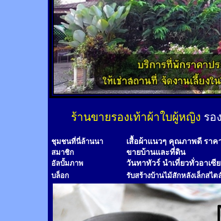
ร้านขายรองเท้าผ้าใบผู้หญิง
รอง
เสื้อผ้าแนวๆ คุณภาพดี ราค
ชุมชนที่นี่ล้านนา
ขายบ้านและที่ดิน
สมาชิก
วันทาทัวร์
นำเที่ยวทั่วอาเซี
อัลบั้มภาพ
บล็อก
รับสร้างบ้านไม้
สัก
หลังเล็กสไตล