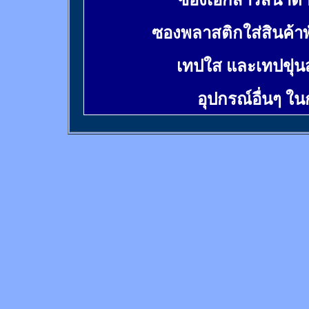
ซองเอกสารสีน้ำต
ซองพลาสติกใส่สินค้า
เทปใส และเทปขุ่น
อุปกรณ์อื่นๆ ใ