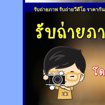
รับถ่ายภาพ รับถ่ายวีดีโอ ราคากั