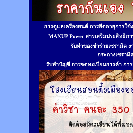
การดูแลเครื่องยนต์ การยืดอายุการใช
MAXUP Power สารเสริมประสิทธิภาพ
รับทำของชำร่วยเซรามิค ง
กระถางเซรามิ
รับทำ
บัญชี การจดทะเบียนการค้า การจ