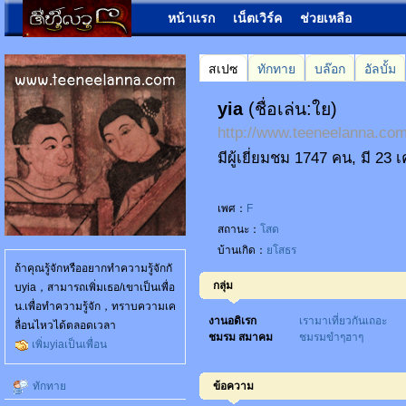
หน้าแรก
เน็ตเวิร์ค
ช่วยเหลือ
สเปซ
ทักทาย
บล๊อก
อัลบั้ม
yia
(ชื่อเล่น:ใย)
http://www.teeneelanna.c
มีผู้เยี่ยมชม 1747 คน, มี 23 
เพศ：
F
สถานะ：
โสด
บ้านเกิด：
ยโสธร
ถ้าคุณรู้จักหรืออยากทำความรู้จักกั
กลุ่ม
บyia，สามารถเพิ่มเธอ/เขาเป็นเพื่อ
น.เพื่อทำความรู้จัก，ทราบความเค
งานอดิเรก
เรามาเที่ยวกันเถอะ
ลื่อนไหวได้ตลอดเวลา
ชมรม สมาคม
ชมรมขำๆฮาๆ
เพิ่มyiaเป็นเพื่อน
ทักทาย
ข้อความ