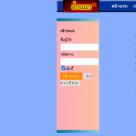
หน้าแรก
เ
เข้าระบบ
ชื่อผู้ใช้
รหัสผ่าน
คุ๊กกี๊
ล ง
ท ะ เ บี ย น