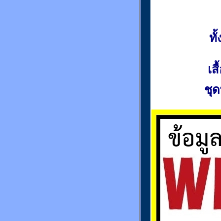
ท
เส
ชุด