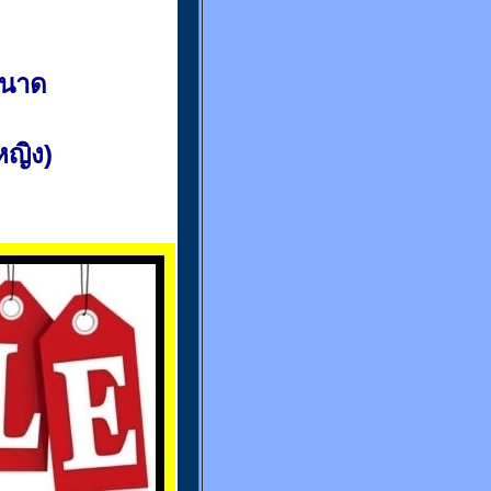
ขนาด
(หญิง)