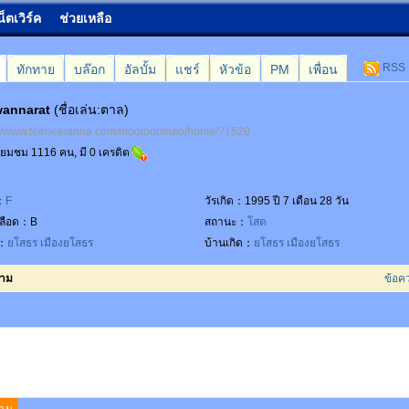
น็ตเวิร์ค
ช่วยเหลือ
RSS
ทักทาย
บล๊อก
อัลบั้ม
แชร์
หัวข้อ
PM
เพื่อน
annarat
(ชื่อเล่น:ตาล)
://www.teeneelanna.com/moojoomhao/home/?1520
เยี่ยมชม 1116 คน, มี 0 เครดิต
：
F
วัรเกิด：1995 ปี 7 เดือน 28 วัน
ปเลือด：B
สถานะ：
โสด
่：
ยโสธร
เมืองยโสธร
บ้านเกิด：
ยโสธร
เมืองยโสธร
วาม
ข้อค