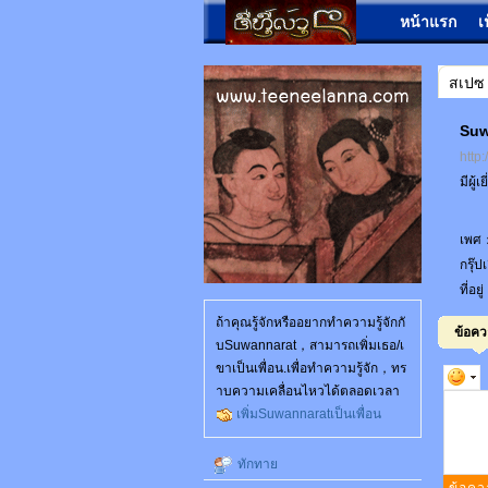
หน้าแรก
เ
สเปซ
Suw
http
มีผู้
เพศ
กรุ๊
ที่อยู
ถ้าคุณรู้จักหรืออยากทำความรู้จักกั
ข้อค
บSuwannarat，สามารถเพิ่มเธอ/เ
ขาเป็นเพื่อน.เพื่อทำความรู้จัก，ทร
าบความเคลื่อนไหวได้ตลอดเวลา
เพิ่มSuwannaratเป็นเพื่อน
ทักทาย