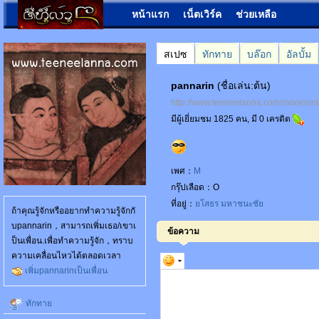
หน้าแรก
เน็ตเวิร์ค
ช่วยเหลือ
สเปซ
ทักทาย
บล๊อก
อัลบั้ม
pannarin
(ชื่อเล่น:ต้น)
http://www.teeneelanna.com/moojoo
มีผู้เยี่ยมชม 1825 คน, มี 0 เครดิต
เพศ：
M
กรุ๊ปเลือด：O
ที่อยู่：
ยโสธร
มหาชนะชัย
ถ้าคุณรู้จักหรืออยากทำความรู้จักกั
บpannarin，สามารถเพิ่มเธอ/เขาเ
ข้อความ
ป็นเพื่อน.เพื่อทำความรู้จัก，ทราบ
ความเคลื่อนไหวได้ตลอดเวลา
เพิ่มpannarinเป็นเพื่อน
ทักทาย