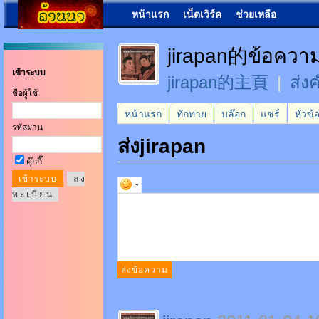
หน้าแรก
เน็ตเวิร์ค
ช่วยเหลือ
jirapan的ข้อควา
เข้าระบบ
jirapan的主頁
|
ส่ง
ชื่อผู้ใช้
หน้าแรก
ทักทาย
บล๊อก
แชร์
หัวข้
รหัสผ่าน
ส่งjirapan
คุ๊กกี๊
ล ง
ท ะ เ บี ย น