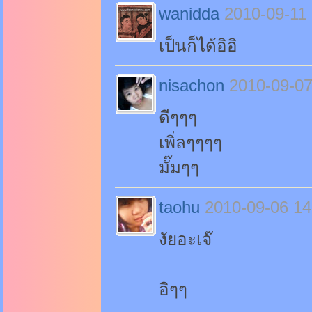
wanidda
2010-09-11
เป็นก็ได้อิอิ
nisachon
2010-09-07
ดีๆๆๆ
เพิ่ลๆๆๆๆ
มั๊มๆๆ
taohu
2010-09-06 14
งัยอะเจ๊
อิๆๆ