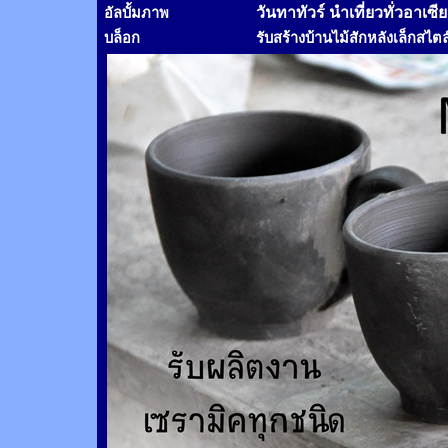
วันทาทัวร์
นำเที่ยวทั่วอาเซี
อัลบั้มภาพ
บล็อก
รับสร้างบ้านไม้
สัก
หลังเล็กสไตล