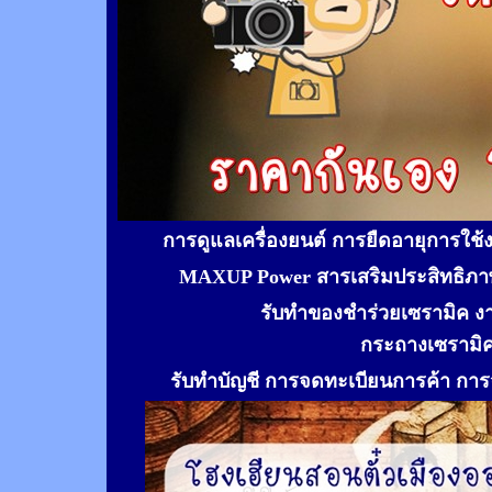
การดูแลเครื่องยนต์ การยืดอายุการใช
MAXUP Power สารเสริมประสิทธิภาพ
รับทำของชำร่วยเซรามิค ง
กระถางเซรามิ
รับทำ
บัญชี การจดทะเบียนการค้า การจ