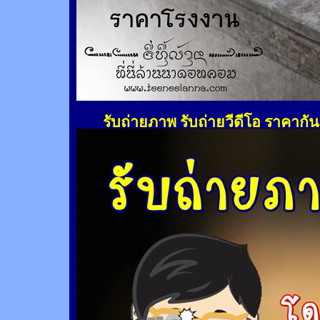
รับถ่ายภาพ รับถ่ายวีดีโอ ราคากั