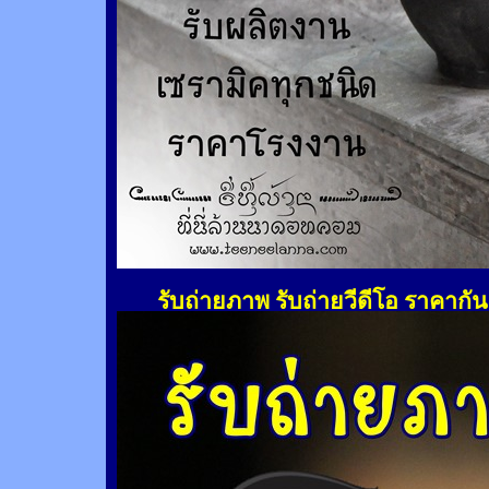
รับถ่ายภาพ รับถ่ายวีดีโอ ราคากั