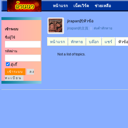
หน้าแรก
เน็ตเวิร์ค
ช่วยเหลือ
jirapan的หัวข้อ
jirapan的主頁
|
ส่งคำทักทาย
เข้าระบบ
ชื่อผู้ใช้
หน้าแรก
ทักทาย
บล๊อก
แชร์
หัวข้
รหัสผ่าน
Not a list of topics.
คุ๊กกี๊
ล ง
ท ะ เ บี ย น