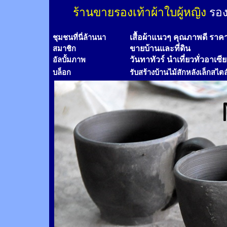
ร้านขายรองเท้าผ้าใบผู้หญิง
รอง
เสื้อผ้าแนวๆ คุณภาพดี ราค
ชุมชนที่นี่ล้านนา
ขายบ้านและที่ดิน
สมาชิก
วันทาทัวร์
นำเที่ยวทั่วอาเซี
อัลบั้มภาพ
บล็อก
รับสร้างบ้านไม้
สัก
หลังเล็กสไตล