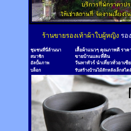
ร้านขายรองเท้าผ้าใบผู้หญิง
รอง
เสื้อผ้าแนวๆ คุณภาพดี ราค
ชุมชนที่นี่ล้านนา
ขายบ้านและที่ดิน
สมาชิก
วันทาทัวร์
นำเที่ยวทั่วอาเซี
อัลบั้มภาพ
บล็อก
รับสร้างบ้านไม้
สัก
หลังเล็กสไตล