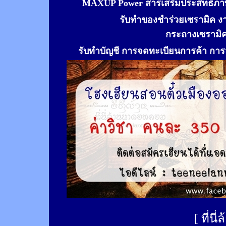
MAXUP Power สารเสริมประสิทธิภาพ
รับทำของชำร่วยเซรามิค ง
กระถางเซรามิ
รับทำ
บัญชี การจดทะเบียนการค้า การจ
[
ที่นี