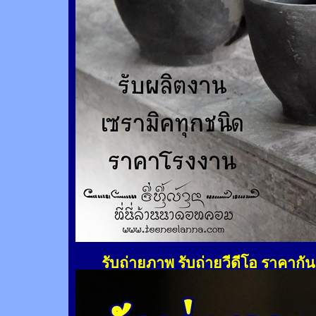
รับถ่ายภาพ รับถ่ายวีดีโอ ราคากั