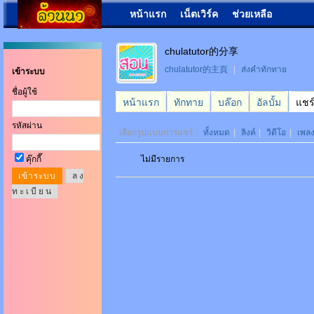
หน้าแรก
เน็ตเวิร์ค
ช่วยเหลือ
chulatutor的分享
chulatutor的主頁
|
ส่งคำทักทาย
เข้าระบบ
ชื่อผู้ใช้
หน้าแรก
ทักทาย
บล๊อก
อัลบั้ม
แชร
รหัสผ่าน
เลือกรูปแบบการแชร์：
ทั้งหมด
|
ลิงค์
|
วิดีโอ
|
เพล
คุ๊กกี๊
ไม่มีรายการ
ล ง
ท ะ เ บี ย น