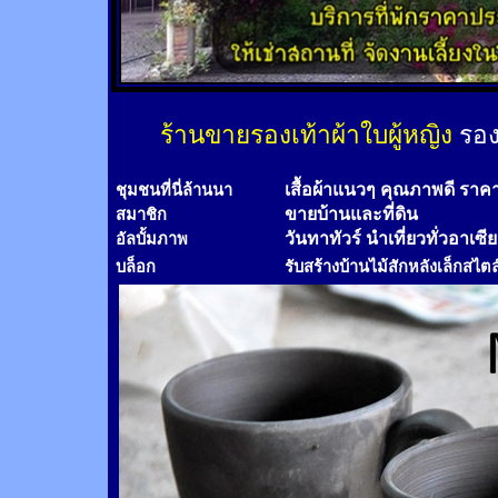
ร้านขายรองเท้าผ้าใบผู้หญิง
รอง
เสื้อผ้าแนวๆ คุณภาพดี ราค
ชุมชนที่นี่ล้านนา
ขายบ้านและที่ดิน
สมาชิก
วันทาทัวร์
นำเที่ยวทั่วอาเซี
อัลบั้มภาพ
บล็อก
รับสร้างบ้านไม้
สัก
หลังเล็กสไตล