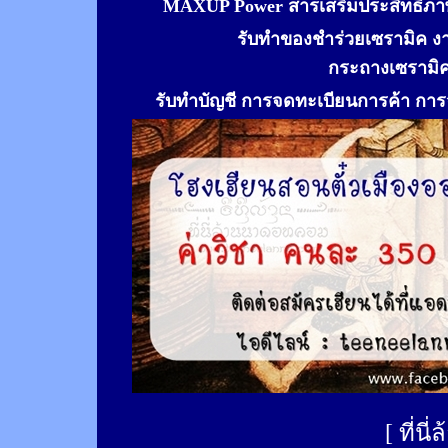
MAXUP Power สารเสริมประสิทธิภาพ
รับทำของชำร่วยเซรามิค ง
กระถางเซรามิ
รับทำ
บัญชี การจดทะเบียนการค้า การจ
[
ที่นี