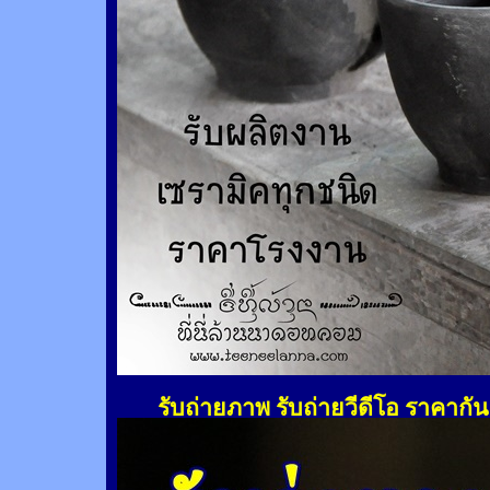
รับถ่ายภาพ รับถ่ายวีดีโอ ราคากั