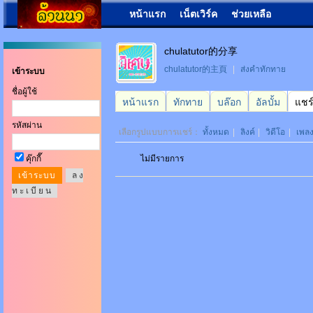
หน้าแรก
เน็ตเวิร์ค
ช่วยเหลือ
chulatutor的分享
chulatutor的主頁
|
ส่งคำทักทาย
เข้าระบบ
ชื่อผู้ใช้
หน้าแรก
ทักทาย
บล๊อก
อัลบั้ม
แชร
รหัสผ่าน
เลือกรูปแบบการแชร์：
ทั้งหมด
|
ลิงค์
|
วิดีโอ
|
เพล
คุ๊กกี๊
ไม่มีรายการ
ล ง
ท ะ เ บี ย น