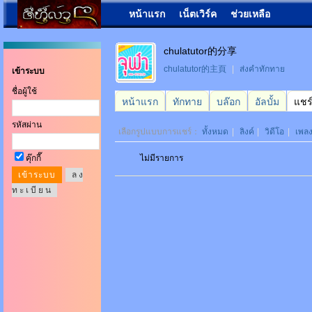
หน้าแรก
เน็ตเวิร์ค
ช่วยเหลือ
chulatutor的分享
chulatutor的主頁
|
ส่งคำทักทาย
เข้าระบบ
ชื่อผู้ใช้
หน้าแรก
ทักทาย
บล๊อก
อัลบั้ม
แชร
รหัสผ่าน
เลือกรูปแบบการแชร์：
ทั้งหมด
|
ลิงค์
|
วิดีโอ
|
เพล
คุ๊กกี๊
ไม่มีรายการ
ล ง
ท ะ เ บี ย น