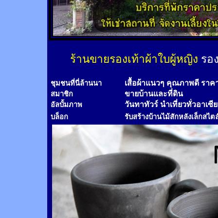
ร้านขายรองเท้าผ้าใบผู้หญิง
รอง
เสื้อผ้าแนวๆ คุณภาพดี ราค
ชุมชนที่นี่ล้านนา
ขายบ้านและที่ดิน
สมาชิก
วันทาทัวร์
นำเที่ยวทั่วอาเซี
อัลบั้มภาพ
บล็อก
รับสร้างบ้านไม้
สัก
หลังเล็กสไตล