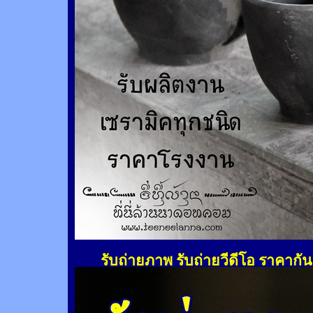
รับถ่ายภาพ รับถ่ายวีดีโอ ราคากั