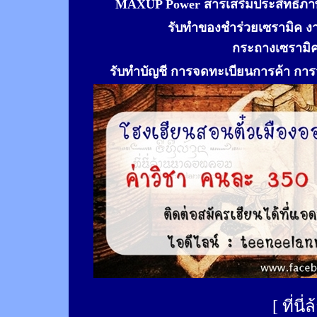
MAXUP Power สารเสริมประสิทธิภาพ
รับทำของชำร่วยเซรามิค ง
กระถางเซรามิ
รับทำ
บัญชี การจดทะเบียนการค้า การจ
[
ที่นี