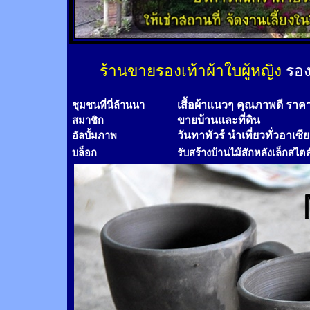
ร้านขายรองเท้าผ้าใบผู้หญิง
รอง
เสื้อผ้าแนวๆ คุณภาพดี ราค
ชุมชนที่นี่ล้านนา
ขายบ้านและที่ดิน
สมาชิก
วันทาทัวร์
นำเที่ยวทั่วอาเซี
อัลบั้มภาพ
บล็อก
รับสร้างบ้านไม้
สัก
หลังเล็กสไตล