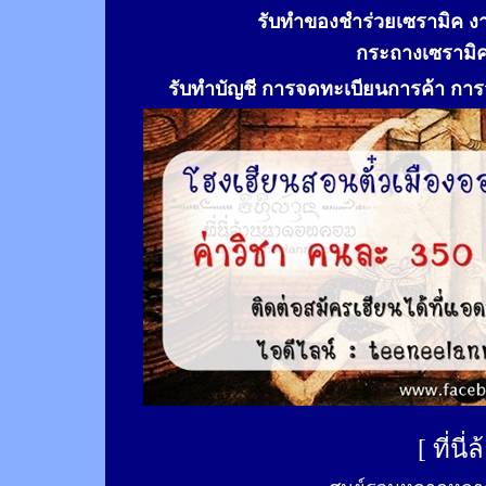
รับทำของชำร่วยเซรามิค ง
กระถางเซรามิ
รับทำ
บัญชี การจดทะเบียนการค้า การจ
[
ที่นี