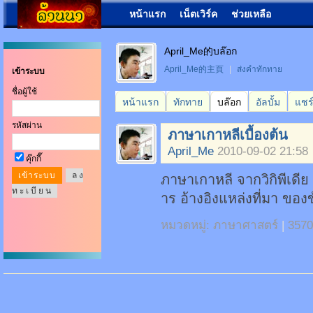
หน้าแรก
เน็ตเวิร์ค
ช่วยเหลือ
April_Me的บล๊อก
April_Me的主頁
|
ส่งคำทักทาย
เข้าระบบ
ชื่อผู้ใช้
หน้าแรก
ทักทาย
บล๊อก
อัลบั้ม
แชร
รหัสผ่าน
ภาษาเกาหลีเบื้องต้น
April_Me
2010-09-02 21:58
คุ๊กกี๊
ล ง
ภาษาเกาหลี จากวิกิพีเดีย
ท ะ เ บี ย น
าร อ้างอิงแหล่งที่มา ขอ
หมวดหมู่:
ภาษาศาสตร์
|
3570