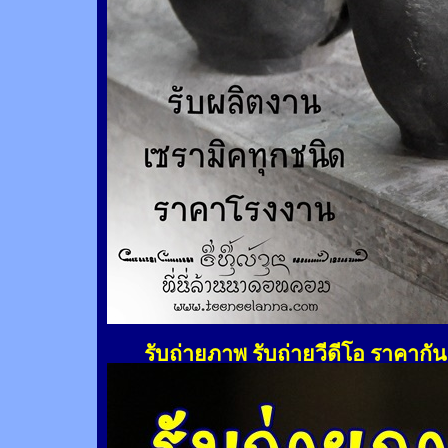
รับถ่ายภาพ รับถ่ายวีดีโอ ราคากั