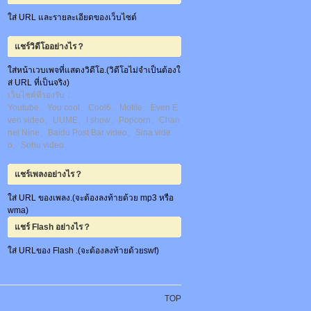
ใส่ URL และรายละเอียดของเว็บไซต์
แชร์วิดีโออย่างไร？
ใส่หน้าเวบเพจที่แสดงวิดีโอ.(วิดีโอไม่จำเป็นต้องใ
ส่ URL ที่เป็นจริง)
เว็บไซต์ที่รองรับ：
Youtube、You cool、Cool6、Mofile、Even E
ven video、UUME、I show、Popcorn、Chan
nel Nine、Baidu Post Bar video、Sina vide
o、Sohu video.
แชร์เพลงอย่างไร？
ใส่ URL ของเพลง.(จะต้องลงท้ายด้วย mp3 หรือ
wma)
แชร์ Flash อย่างไร？
ใส่ URLของ Flash .(จะต้องลงท้ายด้วยswf)
TOP