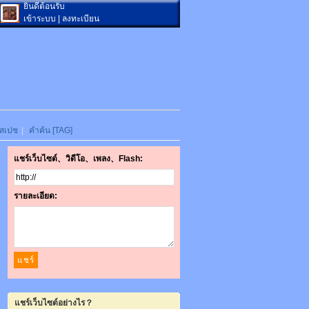
ยินดีต้อนรับ
เข้าระบบ
|
ลงทะเบียน
สเปซ
|
คำค้น [TAG]
แชร์เว็บไซต์、วิดีโอ、เพลง、Flash:
รายละเอียด:
แชร์เว็บไซต์อย่างไร？