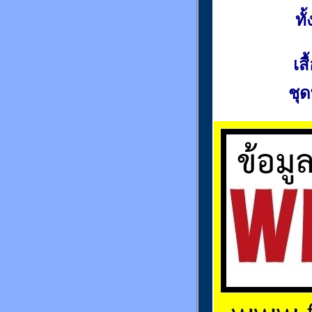
ท
เส
ชุด