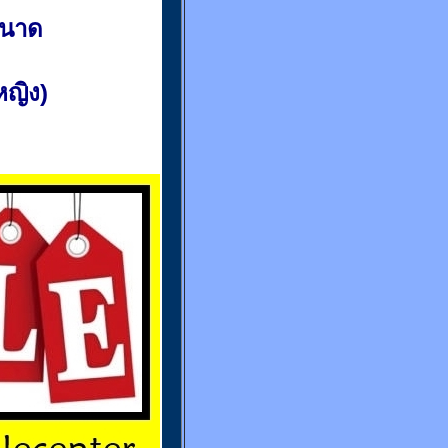
ขนาด
(หญิง)