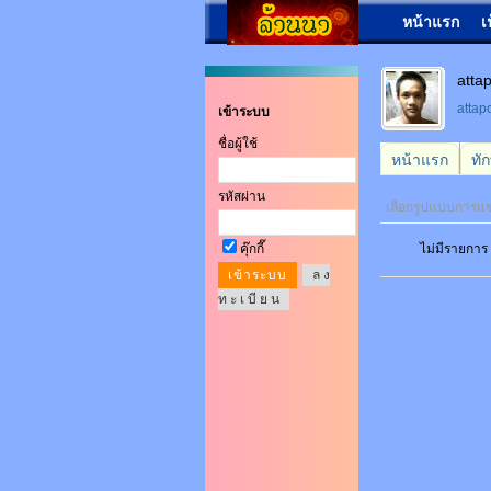
หน้าแรก
เ
att
atta
เข้าระบบ
ชื่อผู้ใช้
หน้าแรก
ทั
รหัสผ่าน
เลือกรูปแบบการแ
คุ๊กกี๊
ไม่มีรายการ
ล ง
ท ะ เ บี ย น