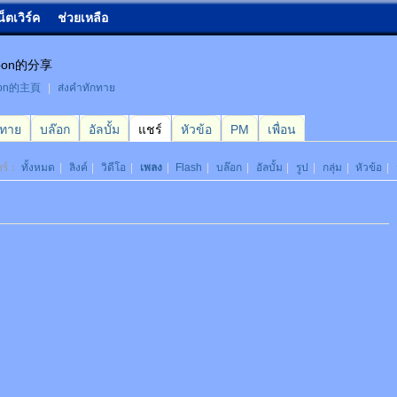
น็ตเวิร์ค
ช่วยเหลือ
apon的分享
pon的主頁
|
ส่งคำทักทาย
กทาย
บล๊อก
อัลบั้ม
แชร์
หัวข้อ
PM
เพื่อน
ชร์：
ทั้งหมด
|
ลิงค์
|
วิดีโอ
|
เพลง
|
Flash
|
บล๊อก
|
อัลบั้ม
|
รูป
|
กลุ่ม
|
หัวข้อ
|