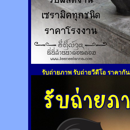
รับถ่ายภาพ รับถ่ายวีดีโอ ราคากั