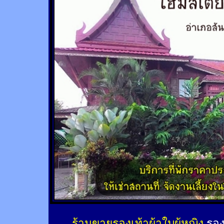
ร้านขายรองเท้าผ้าใบผู้หญิง
รอง