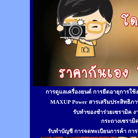
การดูแลเครื่องยนต์ การยืดอายุการใช
MAXUP Power สารเสริมประสิทธิภาพ
รับทำของชำร่วยเซรามิค ง
กระถางเซรามิ
รับทำ
บัญชี การจดทะเบียนการค้า การจ