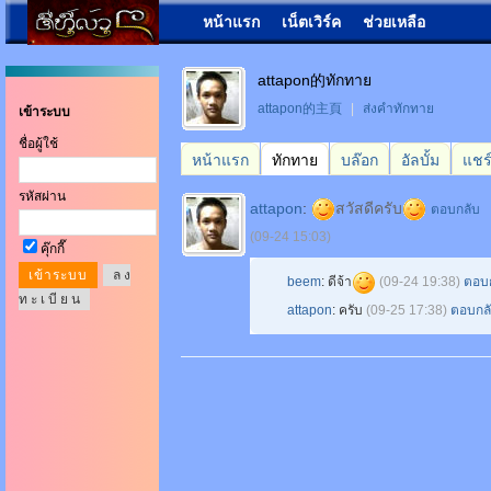
หน้าแรก
เน็ตเวิร์ค
ช่วยเหลือ
attapon的ทักทาย
attapon的主頁
|
ส่งคำทักทาย
เข้าระบบ
ชื่อผู้ใช้
หน้าแรก
ทักทาย
บล๊อก
อัลบั้ม
แชร
รหัสผ่าน
attapon
:
สวัสดีครับ
ตอบกลับ
(09-24 15:03)
คุ๊กกี๊
ล ง
beem
: ดีจ้า
(09-24 19:38)
ตอบ
ท ะ เ บี ย น
attapon
: ครับ
(09-25 17:38)
ตอบกล