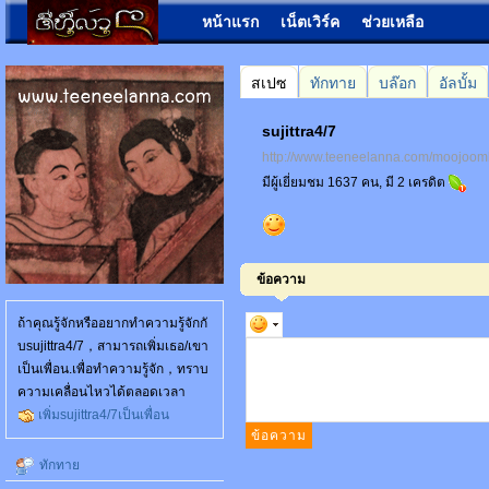
หน้าแรก
เน็ตเวิร์ค
ช่วยเหลือ
สเปซ
ทักทาย
บล๊อก
อัลบั้ม
sujittra4/7
http://www.teeneelanna.com/moojoo
มีผู้เยี่ยมชม 1637 คน, มี 2 เครดิต
ข้อความ
ถ้าคุณรู้จักหรืออยากทำความรู้จักกั
บsujittra4/7，สามารถเพิ่มเธอ/เขา
เป็นเพื่อน.เพื่อทำความรู้จัก，ทราบ
ความเคลื่อนไหวได้ตลอดเวลา
เพิ่มsujittra4/7เป็นเพื่อน
ทักทาย