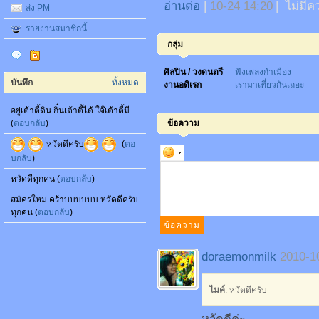
อ่านต่อ
|
10-24 14:20
|
ไม่มีค
ส่ง PM
รายงานสมาชิกนี้
กลุ่ม
ศิลปิน / วงดนตรี
ฟังเพลงกำเมือง
บันทึก
ทั้งหมด
งานอดิเรก
เรามาเที่ยวกันเถอะ
อยู่เต้าตี้ดิน กิ๋นเต้าตี้ได้ ใจ๊เต้าตี้มี
(
ตอบกลับ
)
ข้อความ
หวัดดีครับ
(
ตอ
บกลับ
)
หวัดดีทุกคน (
ตอบกลับ
)
สมัครใหม่ คร้าบบบบบบ หวัดดีครับ
ทุกคน (
ตอบกลับ
)
doraemonmilk
2010-1
ไมค์
: หวัดดีครับ