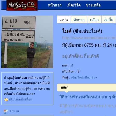
หน้าแรก
เน็ตเวิร์ค
ช่วยเหลือ
สเปซ
ทักทาย
บล๊อก
อัลบั้ม
ไมค์
(ชื่อเล่น:ไมค์)
http://www.teeneelanna.c
มีผู้เยี่ยมชม 8755 คน, มี 24 
อยู่เต้าตี้ดิน กิ๋นเต้าตี
เพศ：
M
กรุ๊ปเลือด：B
ที่อยู่：
เชียงใหม่
เมืองเชียง
ถ้าคุณรู้จักหรืออยากทำความรู้จักกั
บไมค์，สามารถเพิ่มเธอ/เขาเป็นเพื่
บล๊อก
อน.เพื่อทำความรู้จัก，ทราบความเ
คลื่อนไหวได้ตลอดเวลา
วิธีการทำนามบัตรแบบง่ายๆ ด้ว
เพิ่มไมค์เป็นเพื่อน
มีวิธีการทำนามบัตรแบบง่ายๆ ด้ว
ทักทาย
ลยดีกว่