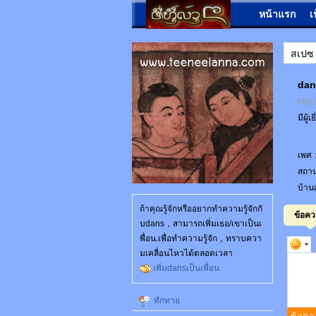
หน้าแรก
เ
สเปซ
da
http
มีผู้
เพศ
สถา
บ้าน
ถ้าคุณรู้จักหรืออยากทำความรู้จักกั
ข้อค
บdans，สามารถเพิ่มเธอ/เขาเป็นเ
พื่อน.เพื่อทำความรู้จัก，ทราบควา
มเคลื่อนไหวได้ตลอดเวลา
เพิ่มdansเป็นเพื่อน
ทักทาย