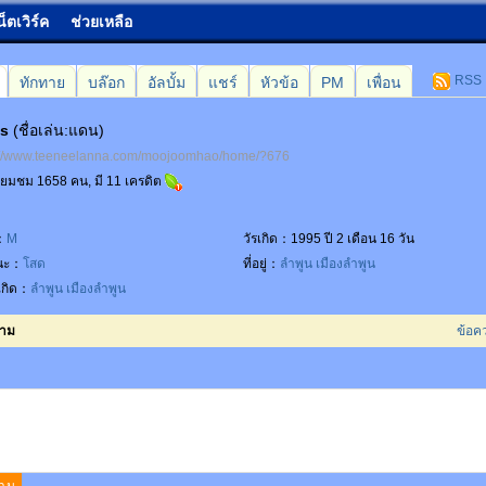
น็ตเวิร์ค
ช่วยเหลือ
RSS
ทักทาย
บล๊อก
อัลบั้ม
แชร์
หัวข้อ
PM
เพื่อน
ns
(ชื่อเล่น:แดน)
://www.teeneelanna.com/moojoomhao/home/?676
เยี่ยมชม 1658 คน, มี 11 เครดิต
：
M
วัรเกิด：1995 ปี 2 เดือน 16 วัน
นะ：
โสด
ที่อยู่：
ลำพูน
เมืองลำพูน
เกิด：
ลำพูน
เมืองลำพูน
วาม
ข้อค