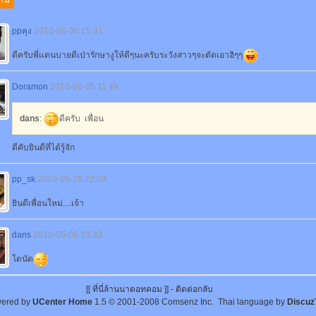
ppคุง
2010-06-30 15:31
ดีครับพี่แดนบายดีเป่ารักษางูให้ดีๆนะครับระวังสาวๆจะตัดเอาฮิๆๆ
Doramon
2010-06-05 11:49
dans
:
ดีครับ เพื่อน
ดีคับยินดีที่ได้รู้จัก
pp_sk
2010-05-26 22:03
ยินดีเพื่อนใหม่....เจ้า
dans
2010-05-05 13:33
โดนัด
[[ ที่นี่ล้านนาดอทคอม ]] -
ติดต่อกลับ
ered by
UCenter Home
1.5
© 2001-2008
Comsenz Inc.
Thai language by
Discuz