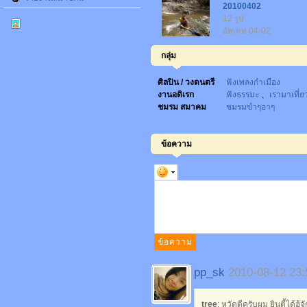
20100402
12 รูป
อัพเดท 04-02
กลุ่ม
ศิลปิน / วงดนตรี
ฟังเพลงกำเมือง
งานอดิเรก
ฟังธรรมะ
、
เรามาเที่ย
ชมรม สมาคม
ชมรมขำๆฮาๆ
ข้อความ
pp_sk
2010-08-12 23:
tree
: หวัดดีครับผม ยินตี้ได้ฮู้จ