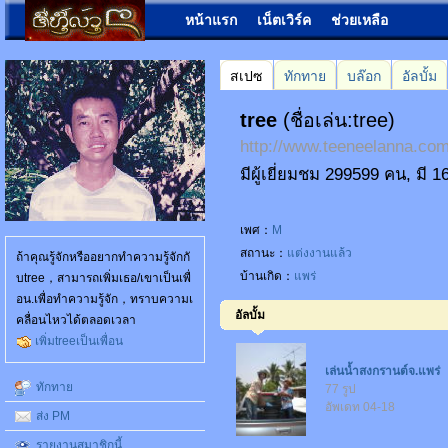
หน้าแรก
เน็ตเวิร์ค
ช่วยเหลือ
สเปซ
ทักทาย
บล๊อก
อัลบั้ม
tree
(ชื่อเล่น:tree)
http://www.teeneelanna.c
มีผู้เยี่ยมชม 299599 คน, มี 
เพศ：
M
สถานะ：
แต่งงานแล้ว
ถ้าคุณรู้จักหรืออยากทำความรู้จักกั
บ้านเกิด：
แพร่
บtree，สามารถเพิ่มเธอ/เขาเป็นเพื่
อน.เพื่อทำความรู้จัก，ทราบความเ
อัลบั้ม
คลื่อนไหวได้ตลอดเวลา
เพิ่มtreeเป็นเพื่อน
เล่นน้ำสงกรานต์จ.แพร่
ทักทาย
77 รูป
อัพเดท 04-18
ส่ง PM
รายงานสมาชิกนี้