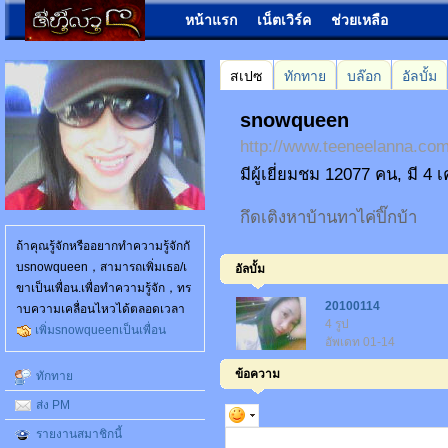
หน้าแรก
เน็ตเวิร์ค
ช่วยเหลือ
สเปซ
ทักทาย
บล๊อก
อัลบั้ม
snowqueen
http://www.teeneelanna.c
มีผู้เยี่ยมชม 12077 คน, มี 4 
กึดเติงหาบ้านทาไค่ปิ๊กบ้า
ถ้าคุณรู้จักหรืออยากทำความรู้จักกั
บsnowqueen，สามารถเพิ่มเธอ/เ
อัลบั้ม
ขาเป็นเพื่อน.เพื่อทำความรู้จัก，ทร
20100114
าบความเคลื่อนไหวได้ตลอดเวลา
4 รูป
เพิ่มsnowqueenเป็นเพื่อน
อัพเดท 01-14
ข้อความ
ทักทาย
ส่ง PM
รายงานสมาชิกนี้