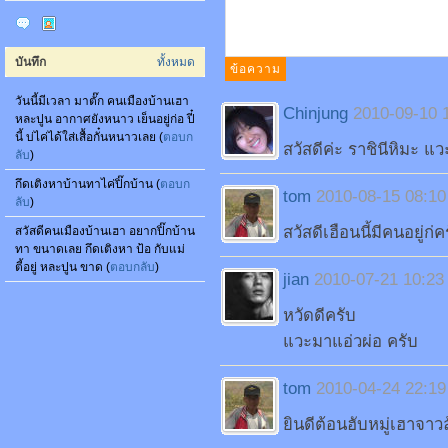
บันทึก
ทั้งหมด
วันนี้มีเวลา มาตั๊ก คนเมืองบ้านเฮา
Chinjung
2010-09-10 
หละปูน อากาศยังหนาว เย็นอยู่ก่อ ปี๋
นี้ บ่ไค่ได้ใส่เสื้อกั๋นหนาวเลย (
ตอบก
สวัสดีค่ะ ราชินีหิมะ แว
ลับ
)
กึดเติงหาบ้านทาไค่ปิ๊กบ้าน (
ตอบก
tom
2010-08-15 08:10
ลับ
)
สวัสดีเฮือนนี้มีคนอยู่ก่ค
สวัสดีคนเมืองบ้านเฮา อยากปิ๊กบ้าน
ทา ขนาดเลย กึดเติงหา ป้อ กับแม่
ตี้อยู่ หละปูน ขาด (
ตอบกลับ
)
jian
2010-07-21 10:23
หวัดดีครับ
แวะมาแอ่วผ่อ ครับ
tom
2010-04-24 22:19
ยินดีต้อนฮับหมู่เฮาจา