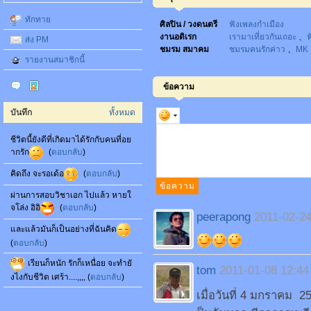
ทักทาย
ศิลปิน / วงดนตรี
ฟังเพลงกำเมือง
งานอดิเรก
เรามาเที่ยวกันเถอะ
、
ฟ
ส่ง PM
ชมรม สมาคม
ชมรมคนรักค่าว
、
MK 
รายงานสมาชิกนี้
ข้อความ
บันทึก
ทั้งหมด
ชีวิตนี้ยังดีที่เกิดมาได้รักกับคนที่อย
ากรัก
(
ตอบกลับ
)
คิดถึง จะรอเด้อ
(
ตอบกลับ
)
ผ่านการสอบวิชาเอก ไปแล้ว หายใ
จโล่ง อิอิ
(
ตอบกลับ
)
peerapong
2011-02-24
และแล้วมันก็เป็นอย่างที่ฉันคิด
(
ตอบกลับ
)
เรียนก็หนัก รักก็เหนื่อย จะทำยั
tom
2011-01-08 12:44
งไงกับชีวิต เศร้า....,,,, (
ตอบกลับ
)
เมื่อวันที่ 4 มกราคม 2