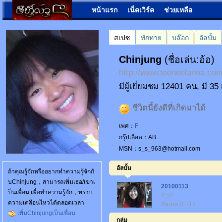
หน้าแรก
เน็ตเวิร์ค
ช่วยเหลือ
สเปซ
ทักทาย
บล๊อก
อัลบั้ม
Chinjung
(ชื่อเล่น:อ้อ)
http://www.teeneelanna.c
มีผู้เยี่ยมชม 12401 คน, มี 3
ชีวิตนี้ยังดีที่เกิดมาได้
เพศ：
F
กรุ๊ปเลือด：AB
MSN：s_s_963@hotmail.com
อัลบั้ม
ถ้าคุณรู้จักหรืออยากทำความรู้จักกั
บChinjung，สามารถเพิ่มเธอ/เขาเ
20100113
ป็นเพื่อน.เพื่อทำความรู้จัก，ทราบ
4 รูป
ความเคลื่อนไหวได้ตลอดเวลา
อัพเดท 01-13
เพิ่มChinjungเป็นเพื่อน
กลุ่ม