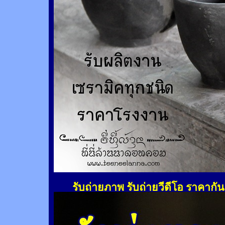
รับถ่ายภาพ รับถ่ายวีดีโอ ราคากั