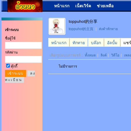
หน้าแรก
เน็ตเวิร์ค
ช่วยเหลือ
toppuhot的分享
toppuhot的主頁
|
ส่งคำทักทาย
เข้าระบบ
ชื่อผู้ใช้
หน้าแรก
ทักทาย
บล๊อก
อัลบั้ม
แชร
รหัสผ่าน
เลือกรูปแบบการแชร์：
ทั้งหมด
|
ลิงค์
|
วิดีโอ
|
เพล
คุ๊กกี๊
ไม่มีรายการ
ล ง
ท ะ เ บี ย น