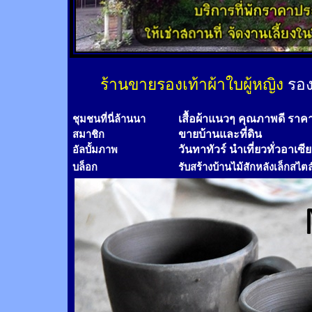
ร้านขายรองเท้าผ้าใบผู้หญิง
รอง
เสื้อผ้าแนวๆ คุณภาพดี ราค
ชุมชนที่นี่ล้านนา
ขายบ้านและที่ดิน
สมาชิก
วันทาทัวร์
นำเที่ยวทั่วอาเซี
อัลบั้มภาพ
บล็อก
รับสร้างบ้านไม้
สัก
หลังเล็กสไตล