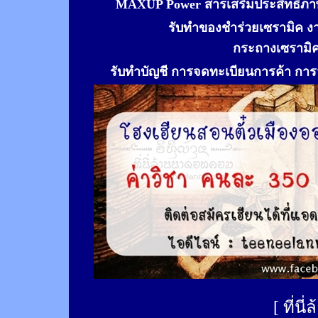
MAXUP Power สารเสริมประสิทธิภาพ
รับทำของชำร่วยเซรามิค ง
กระถางเซรามิ
รับทำ
บัญชี การจดทะเบียนการค้า การจ
[
ที่นี