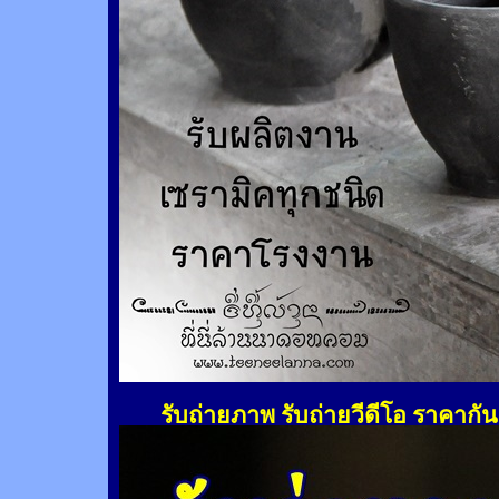
รับถ่ายภาพ รับถ่ายวีดีโอ ราคากั