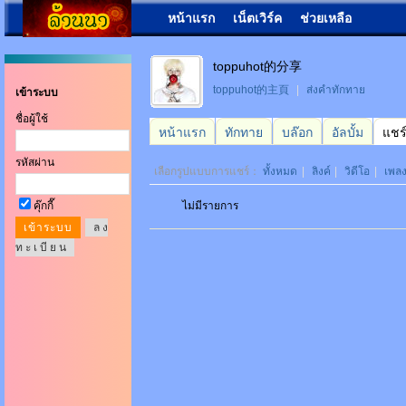
หน้าแรก
เน็ตเวิร์ค
ช่วยเหลือ
toppuhot的分享
toppuhot的主頁
|
ส่งคำทักทาย
เข้าระบบ
ชื่อผู้ใช้
หน้าแรก
ทักทาย
บล๊อก
อัลบั้ม
แชร
รหัสผ่าน
เลือกรูปแบบการแชร์：
ทั้งหมด
|
ลิงค์
|
วิดีโอ
|
เพล
คุ๊กกี๊
ไม่มีรายการ
ล ง
ท ะ เ บี ย น