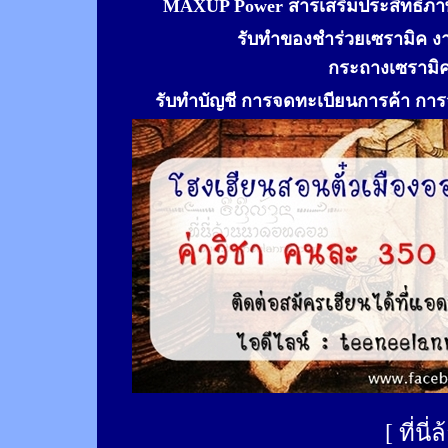
MAXUP Power สารเสริมประสิทธิภาพ
รับทำของชำร่วยเซรามิค ง
กระถางเซรามิ
รับทำ
บัญชี การจดทะเบียนการค้า การจ
[
ที่นี