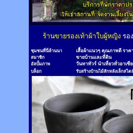
ร้านขายรองเท้าผ้าใบผู้หญิง
รอง
เสื้อผ้าแนวๆ คุณภาพดี ราค
ชุมชนที่นี่ล้านนา
ขายบ้านและที่ดิน
สมาชิก
วันทาทัวร์
นำเที่ยวทั่วอาเซี
อัลบั้มภาพ
บล็อก
รับสร้างบ้านไม้
สัก
หลังเล็กสไตล