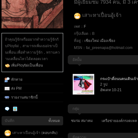
มีผู้เยี่ยมชม 7934 คน, มี 3 เ
เสาะหาเปื่อนอู้เจ้า
เพศ：
F
กรุ๊ปเลือด：B
ถ้าคุณรู้จักหรืออยากทำความรู้จักกั
ที่อยู่：
เชียงใหม่
เมืองเชียง
บPloyfai，สามารถเพิ่มเธอ/เขาเป็
MSN：fai_preenapa@hotmail.com
นเพื่อน.เพื่อทำความรู้จัก，ทราบคว
ามเคลื่อนไหวได้ตลอดเวลา
อัลบั้ม
เพิ่มPloyfaiเป็นเพื่อน
กระเป๋าตี่ถนนคนเดินเจ้า
ทักทาย
2 รูป
ส่ง PM
อัพเดท 10-21
รายงานสมาชิกนี้
กลุ่ม
ชมรม สมาคม
เครือข่ายองค์กรงดเหล
บันทึก
ทั้งหมด
เสาะหาเปื่อนอู้เจ้า (
ตอบกลับ
)
ข้อความ