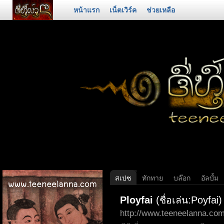
หน้าแรก
เน็ตเวิร์ค
ช่วยเหลือ
สเปซ
ทักทาย
บล๊อก
อัลบั้ม
Ployfai
(ชื่อเล่น:Poyfai)
http://www.teeneelanna.c