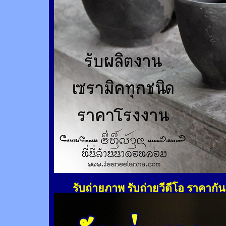
รับถ่ายภาพ รับถ่ายวีดีโอ ราคากั