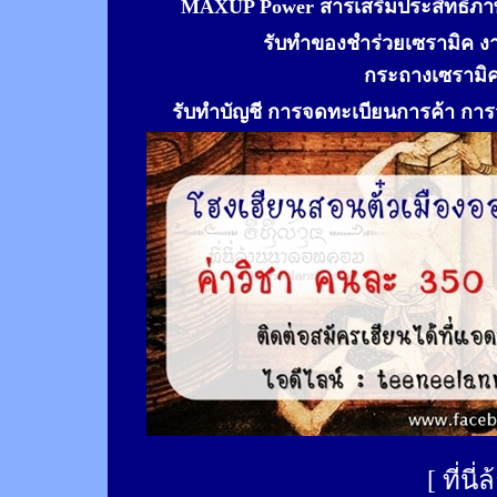
MAXUP Power สารเสริมประสิทธิภาพ
รับทำของชำร่วยเซรามิค ง
กระถางเซรามิ
รับทำ
บัญชี การจดทะเบียนการค้า การจ
[
ที่นี