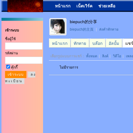
หน้าแรก
เน็ตเวิร์ค
ช่วยเหลือ
biepuch的分享
biepuch的主頁
|
ส่งคำทักทาย
เข้าระบบ
ชื่อผู้ใช้
หน้าแรก
ทักทาย
บล๊อก
อัลบั้ม
แชร
รหัสผ่าน
เลือกรูปแบบการแชร์：
ทั้งหมด
|
ลิงค์
|
วิดีโอ
|
เพล
คุ๊กกี๊
ไม่มีรายการ
ล ง
ท ะ เ บี ย น