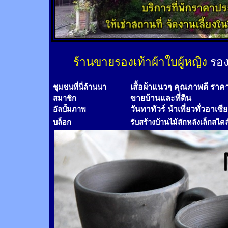
ร้านขายรองเท้าผ้าใบผู้หญิง
รอง
เสื้อผ้าแนวๆ คุณภาพดี ราค
ชุมชนที่นี่ล้านนา
ขายบ้านและที่ดิน
สมาชิก
วันทาทัวร์
นำเที่ยวทั่วอาเซี
อัลบั้มภาพ
บล็อก
รับสร้างบ้านไม้
สัก
หลังเล็กสไตล