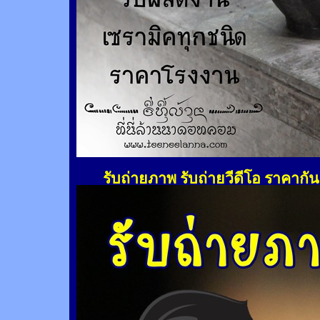
รับถ่ายภาพ รับถ่ายวีดีโอ ราคากั