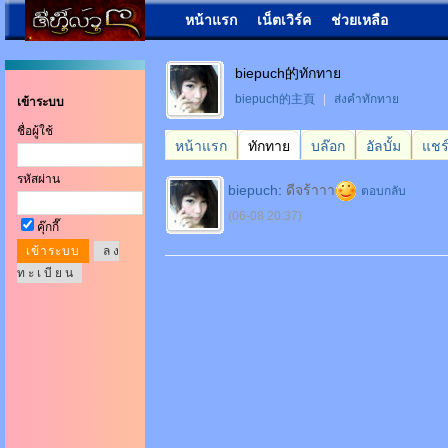
หน้าแรก
เน็ตเวิร์ค
ช่วยเหลือ
biepuch的ทักทาย
biepuch的主頁
|
ส่งคำทักทาย
เข้าระบบ
ชื่อผู้ใช้
หน้าแรก
ทักทาย
บล๊อก
อัลบั้ม
แชร
รหัสผ่าน
biepuch
:
ดีจร้าาา
ตอบกลับ
(06-08 20:37)
คุ๊กกี๊
ล ง
ท ะ เ บี ย น