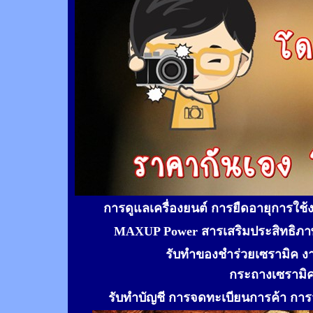
การดูแลเครื่องยนต์ การยืดอายุการใช
MAXUP Power สารเสริมประสิทธิภาพ
รับทำของชำร่วยเซรามิค ง
กระถางเซรามิ
รับทำ
บัญชี การจดทะเบียนการค้า การจ