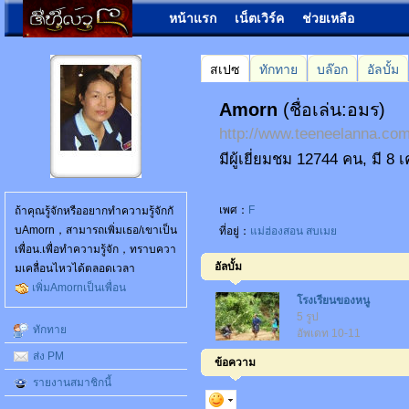
หน้าแรก
เน็ตเวิร์ค
ช่วยเหลือ
สเปซ
ทักทาย
บล๊อก
อัลบั้ม
Amorn
(ชื่อเล่น:อมร)
http://www.teeneelanna.c
มีผู้เยี่ยมชม 12744 คน, มี 8 
เพศ：
F
ถ้าคุณรู้จักหรืออยากทำความรู้จักกั
บAmorn，สามารถเพิ่มเธอ/เขาเป็น
ที่อยู่：
แม่ฮ่องสอน
สบเมย
เพื่อน.เพื่อทำความรู้จัก，ทราบควา
อัลบั้ม
มเคลื่อนไหวได้ตลอดเวลา
เพิ่มAmornเป็นเพื่อน
โรงเรียนของหนู
5 รูป
ทักทาย
อัพเดท 10-11
ส่ง PM
ข้อความ
รายงานสมาชิกนี้