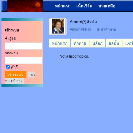
หน้าแรก
เน็ตเวิร์ค
ช่วยเหลือ
Amorn的หัวข้อ
Amorn的主頁
|
ส่งคำทักทาย
เข้าระบบ
ชื่อผู้ใช้
หน้าแรก
ทักทาย
บล๊อก
อัลบั้ม
แชร
รหัสผ่าน
Not a list of topics.
คุ๊กกี๊
ล ง
ท ะ เ บี ย น