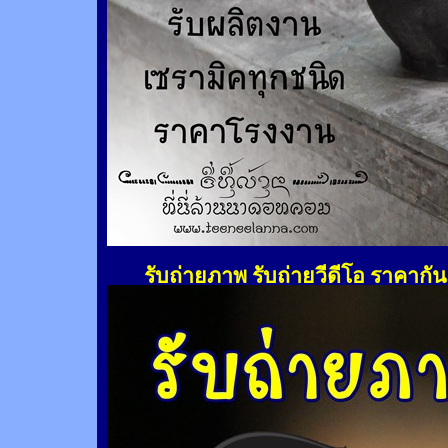
รับถ่ายภาพ รับถ่ายวีดีโอ ราคากั