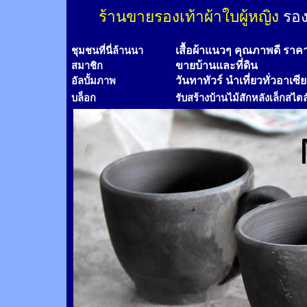
ร้านขายรองเท้าผ้าใบผู้หญิง
รอง
เสื้อผ้าแนวๆ คุณภาพดี ราค
ชุมชนที่นี่ล้านนา
ขายบ้านและที่ดิน
สมาชิก
วันทาทัวร์
นำเที่ยวทั่วอาเซี
อัลบั้มภาพ
บล็อก
รับสร้างบ้านไม้
สัก
หลังเล็กสไตล