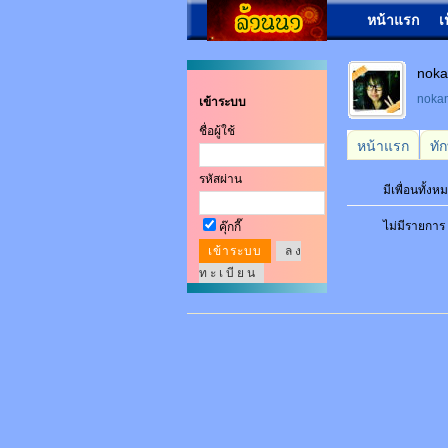
หน้าแรก
เ
noka
noka
เข้าระบบ
ชื่อผู้ใช้
หน้าแรก
ทั
รหัสผ่าน
มีเพื่อนทั้ง
ไม่มีรายการ
คุ๊กกี๊
ล ง
ท ะ เ บี ย น