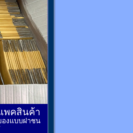
์แพคสินค้า
ส่งของแบบฝาชน
้