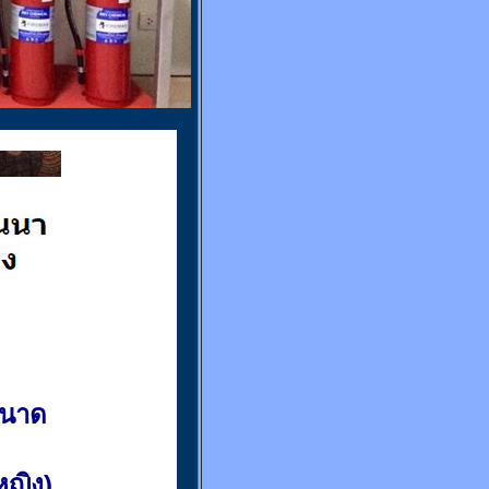
ขนาด
(หญิง)