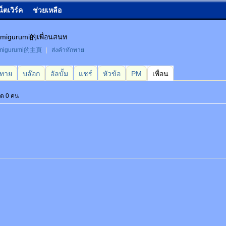
น็ตเวิร์ค
ช่วยเหลือ
migurumi的เพื่อนสนท
migurumi的主頁
|
ส่งคำทักทาย
กทาย
บล๊อก
อัลบั้ม
แชร์
หัวข้อ
PM
เพื่อน
หมด 0 คน