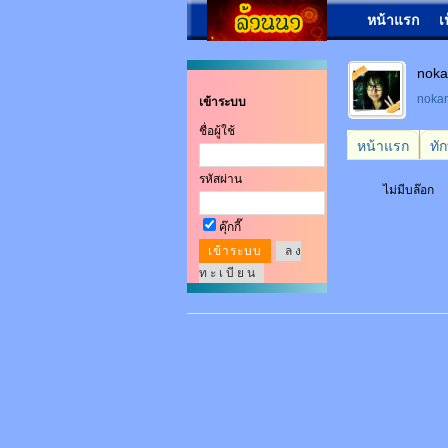
หน้าแรก
เ
noka
noka
เข้าระบบ
ชื่อผู้ใช้
หน้าแรก
ทั
รหัสผ่าน
ไม่มีบล๊อก
คุ๊กกี๊
ล ง
ท ะ เ บี ย น