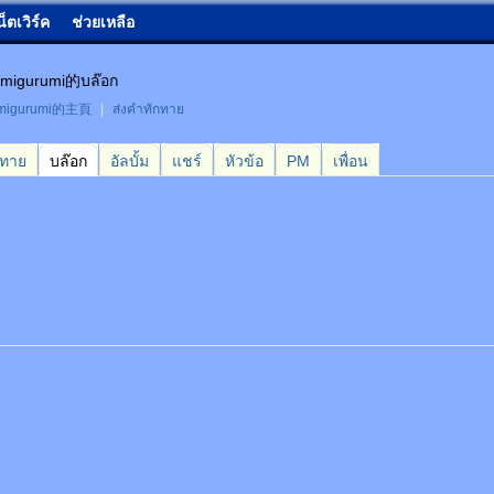
น็ตเวิร์ค
ช่วยเหลือ
migurumi的บล๊อก
migurumi的主頁
|
ส่งคำทักทาย
กทาย
บล๊อก
อัลบั้ม
แชร์
หัวข้อ
PM
เพื่อน