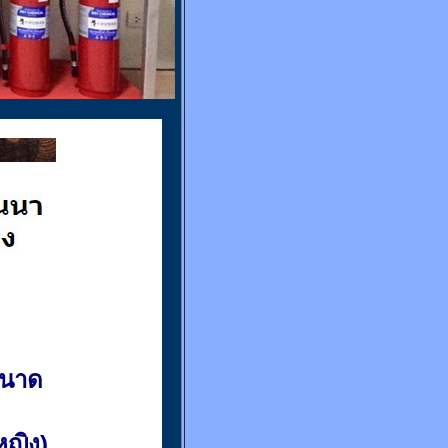
ขนาด
(หญิง)