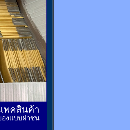
์แพคสินค้า
ส่งของแบบฝาชน
้