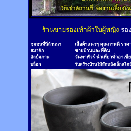
ร้านขายรองเท้าผ้าใบผู้หญิง
รอง
เสื้อผ้าแนวๆ คุณภาพดี ราค
ชุมชนที่นี่ล้านนา
ขายบ้านและที่ดิน
สมาชิก
วันทาทัวร์
นำเที่ยวทั่วอาเซี
อัลบั้มภาพ
บล็อก
รับสร้างบ้านไม้
สัก
หลังเล็กสไตล