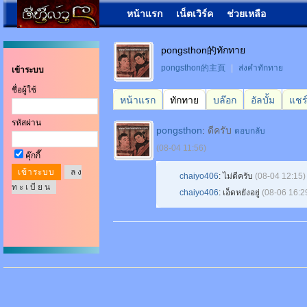
หน้าแรก
เน็ตเวิร์ค
ช่วยเหลือ
pongsthon的ทักทาย
pongsthon的主頁
|
ส่งคำทักทาย
เข้าระบบ
ชื่อผู้ใช้
หน้าแรก
ทักทาย
บล๊อก
อัลบั้ม
แชร
รหัสผ่าน
pongsthon
:
ดีครับ
ตอบกลับ
(08-04 11:56)
คุ๊กกี๊
ล ง
chaiyo406
: ไม่ดีครับ
(08-04 12:15)
ท ะ เ บี ย น
chaiyo406
: เอ็ดหยังอยู่
(08-06 16:2