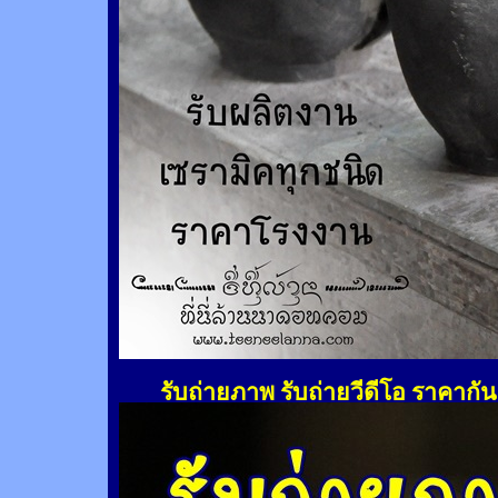
รับถ่ายภาพ รับถ่ายวีดีโอ ราคากั