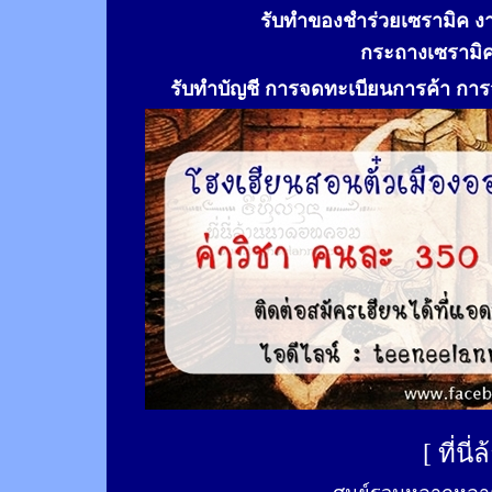
รับทำของชำร่วยเซรามิค ง
กระถางเซรามิ
รับทำ
บัญชี การจดทะเบียนการค้า การจ
[
ที่นี