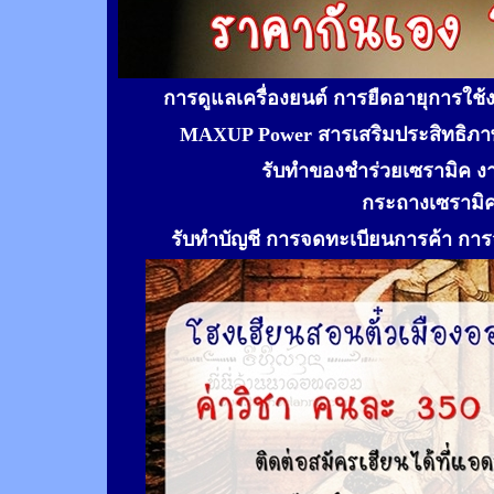
การดูแลเครื่องยนต์ การยืดอายุการใช
MAXUP Power สารเสริมประสิทธิภาพ
รับทำของชำร่วยเซรามิค ง
กระถางเซรามิ
รับทำ
บัญชี การจดทะเบียนการค้า การจ