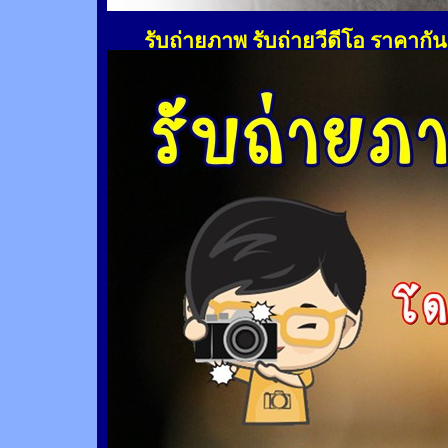
รับถ่ายภาพ รับถ่ายวีดีโอ ราคากั