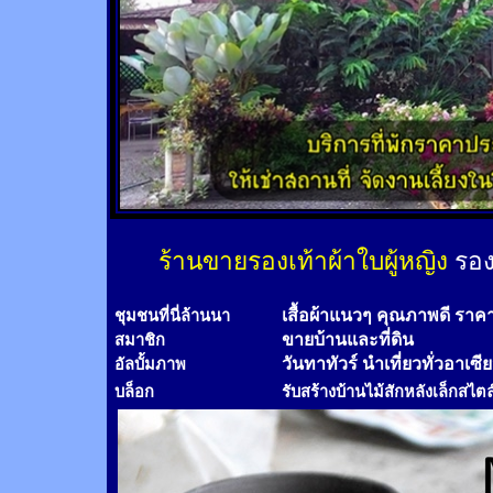
ร้านขายรองเท้าผ้าใบผู้หญิง
รอง
เสื้อผ้าแนวๆ คุณภาพดี ราค
ชุมชนที่นี่ล้านนา
ขายบ้านและที่ดิน
สมาชิก
วันทาทัวร์
นำเที่ยวทั่วอาเซี
อัลบั้มภาพ
บล็อก
รับสร้างบ้านไม้
สัก
หลังเล็กสไตล