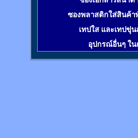
ซองเอกสารสีน้ำต
ซองพลาสติกใส่สินค้า
เทปใส และเทปขุ่น
อุปกรณ์อื่นๆ ใ