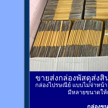
ขายส่งกล่องพัสดุส่งส
กล่องไปรษณีย์ แบบไม่จ่าหน้
มีหลายขนาดให้เ
กล่องขน