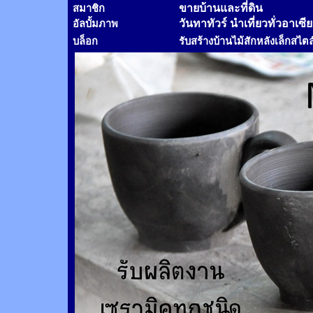
ขายบ้านและที่ดิน
สมาชิก
วันทาทัวร์
นำเที่ยวทั่วอาเซี
อัลบั้มภาพ
บล็อก
รับสร้างบ้านไม้
สัก
หลังเล็กสไตล