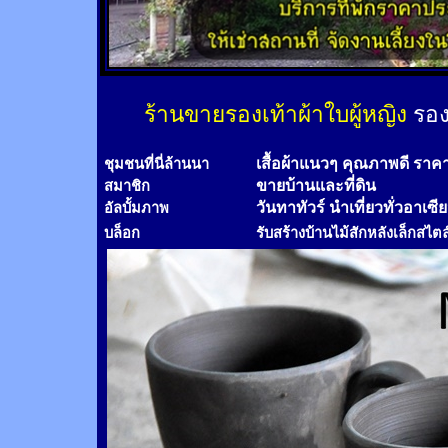
ร้านขายรองเท้าผ้าใบผู้หญิง
รอง
เสื้อผ้าแนวๆ คุณภาพดี ราค
ชุมชนที่นี่ล้านนา
ขายบ้านและที่ดิน
สมาชิก
วันทาทัวร์
นำเที่ยวทั่วอาเซี
อัลบั้มภาพ
บล็อก
รับสร้างบ้านไม้
สัก
หลังเล็กสไตล