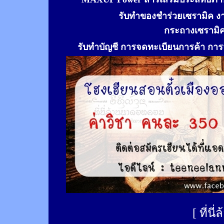
รับทำของชำร่วยเซรามิค ง
กระถางเซรามิ
รับทำ
บัญชี การจดทะเบียนการค้า การจ
[
ที่นี