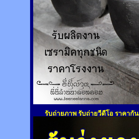
รับถ่ายภาพ รับถ่ายวีดีโอ ราคากั