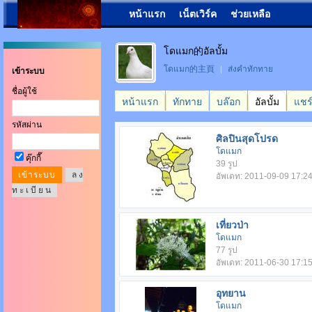
หน้าแรก
เน็ตเวิร์ค
ช่วยเหลือ
โดแมก的อัลบั้ม
โดแมก的主頁
|
ส่งคำทักทาย
เข้าระบบ
ชื่อผู้ใช้
หน้าแรก
ทักทาย
บล๊อก
อัลบั้ม
แชร
รหัสผ่าน
ศิลปินสุดโปรด
โดแมก
คุ๊กกี๊
39 รูป
ล ง
อัพเดท: 2011-09-09 17:2
ท ะ เ บี ย น
เที่ยวป่า
โดแมก
77 รูป
อัพเดท: 2011-06-30 17:1
อุทยาน
โดแมก