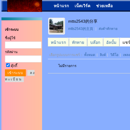
หน้าแรก
เน็ตเวิร์ค
ช่วยเหลือ
mtts2543的分享
mtts2543的主頁
|
ส่งคำทักทาย
เข้าระบบ
ชื่อผู้ใช้
หน้าแรก
ทักทาย
บล๊อก
อัลบั้ม
แชร
รหัสผ่าน
เลือกรูปแบบการแชร์：
ทั้งหมด
|
ลิงค์
|
วิดีโอ
|
เพล
คุ๊กกี๊
ไม่มีรายการ
ล ง
ท ะ เ บี ย น