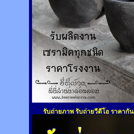
รับถ่ายภาพ รับถ่ายวีดีโอ ราคากั