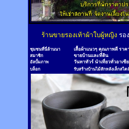
ร้านขายรองเท้าผ้าใบผู้หญิง
รอง
เสื้อผ้าแนวๆ คุณภาพดี ราค
ชุมชนที่นี่ล้านนา
ขายบ้านและที่ดิน
สมาชิก
วันทาทัวร์
นำเที่ยวทั่วอาเซี
อัลบั้มภาพ
บล็อก
รับสร้างบ้านไม้
สัก
หลังเล็กสไตล