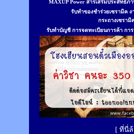
MAXUP Power สารเสริมประสิทธิภาพ
รับทำของชำร่วยเซรามิค ง
กระถางเซรามิ
รับทำ
บัญชี การจดทะเบียนการค้า การจ
[
ที่นี