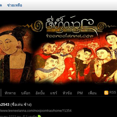
์ค
ช่วยเหลือ
RSS
ทักทาย
บล๊อก
อัลบั้ม
แชร์
หัวข้อ
PM
เพื่อน
s2543
(ชื่อเล่น:ช้าง)
://www.teeneelanna.com/moojoomhao/home/?1354
เยี่ยมชม 5222 คน, มี 2 เครดิต