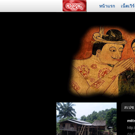
หน้าแรก
เน็ตเวิร
สเปซ
mtt
http
มีผู้