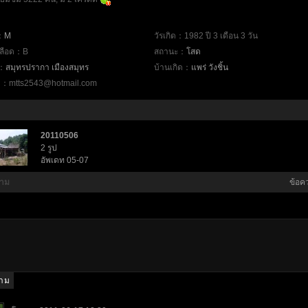
：
M
วัรเกิด：1982 ปี 3 เดือน 3 วัน
ปเลือด：B
สถานะ：
โสด
่：
สมุทรปรากา
เมืองสมุทร
บ้านเกิด：
แพร่
วังชิ้น
：mtts2543@hotmail.com
20110506
2 รูป
อัพเดท 05-07
วาม
ข้อค