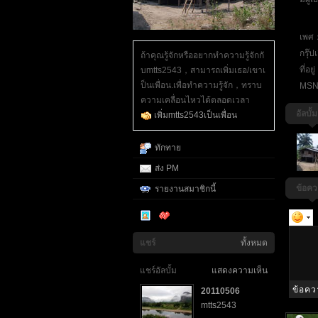
เพศ
กรุ๊
ถ้าคุณรู้จักหรืออยากทำความรู้จักกั
ที่อยู
บmtts2543，สามารถเพิ่มเธอ/เขาเ
ป็นเพื่อน.เพื่อทำความรู้จัก，ทราบ
MSN
ความเคลื่อนไหวได้ตลอดเวลา
อัลบั้ม
เพิ่มmtts2543เป็นเพื่อน
ทักทาย
ส่ง PM
ข้อค
รายงานสมาชิกนี้
แชร์
ทั้งหมด
แชร์อัลบั้ม
แสดงความเห็น
20110506
mtts2543