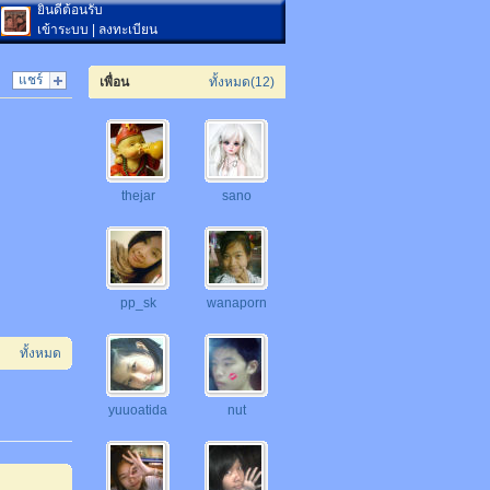
ยินดีต้อนรับ
เข้าระบบ
|
ลงทะเบียน
แชร์
เพื่อน
ทั้งหมด(12)
thejar
sano
pp_sk
wanaporn
ทั้งหมด
yuuoatida
nut