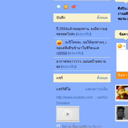
ศิลปิน
งานอดิ
บันทึก
ทั้งหมด
ชมรม 
ปี 2554แล้วขอทุกท่าน..จงมีความสุ
ขตลอดไปค่ะ (
ตอบกลับ
)
ข้อค
..จะปีใหม่ละ..ขอให้ทุกท่านๆ..เ
จอแต่สิ่งดีๆเข้ามาในขีวิตนะค่
ะ)))))))) (
ตอบกลับ
)
อากาศหนาวววว..นอนสบ๊ายสบาย
ยย (
ตอบกลับ
)
แชร์
ทั้งหมด
แชร์วิดีโอ
แสดงความเห็น
http://www.youtube.com ... ure%3
Drelated
นิทาน เรื่อง นกพิราบ กับ กา