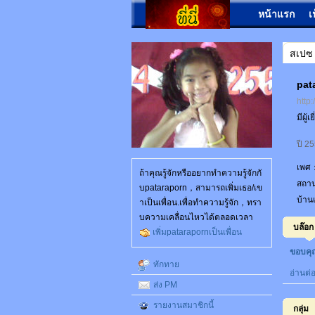
หน้าแรก
เ
สเปซ
pat
http
มีผู้
ปี 2
เพศ
ถ้าคุณรู้จักหรืออยากทำความรู้จักกั
สถา
บpataraporn，สามารถเพิ่มเธอ/เข
บ้าน
าเป็นเพื่อน.เพื่อทำความรู้จัก，ทรา
บความเคลื่อนไหวได้ตลอดเวลา
บล๊อก
เพิ่มpatarapornเป็นเพื่อน
ขอบคุณ
ทักทาย
อ่านต่
ส่ง PM
รายงานสมาชิกนี้
กลุ่ม