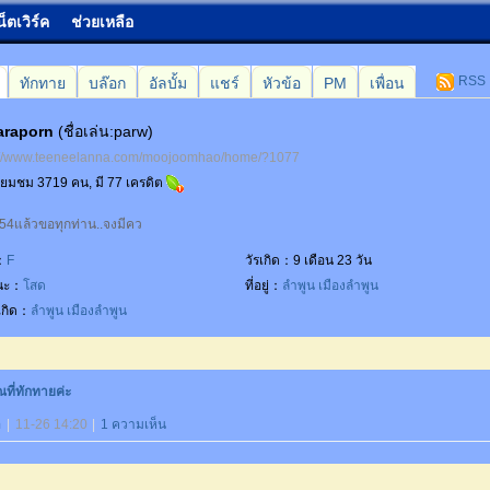
น็ตเวิร์ค
ช่วยเหลือ
RSS
ทักทาย
บล๊อก
อัลบั้ม
แชร์
หัวข้อ
PM
เพื่อน
araporn
(ชื่อเล่น:parw)
://www.teeneelanna.com/moojoomhao/home/?1077
เยี่ยมชม 3719 คน, มี 77 เครดิต
554แล้วขอทุกท่าน..จงมีคว
：
F
วัรเกิด：9 เดือน 23 วัน
นะ：
โสด
ที่อยู่：
ลำพูน
เมืองลำพูน
เกิด：
ลำพูน
เมืองลำพูน
ที่ทักทายค่ะ
อ
|
11-26 14:20
|
1 ความเห็น