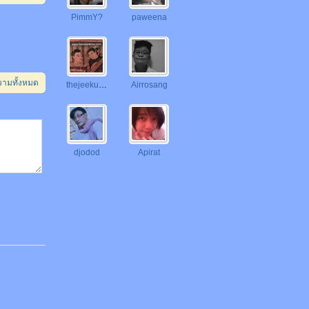
PimmY?
paweena
วามทั้งหมด
thejeekung
Airrosang
djodod
Apirat