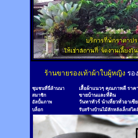
ร้านขายรองเท้าผ้าใบผู้หญิง
รอง
เสื้อผ้าแนวๆ คุณภาพดี ราค
ชุมชนที่นี่ล้านนา
ขายบ้านและที่ดิน
สมาชิก
วันทาทัวร์
นำเที่ยวทั่วอาเซี
อัลบั้มภาพ
บล็อก
รับสร้างบ้านไม้
สัก
หลังเล็กสไตล