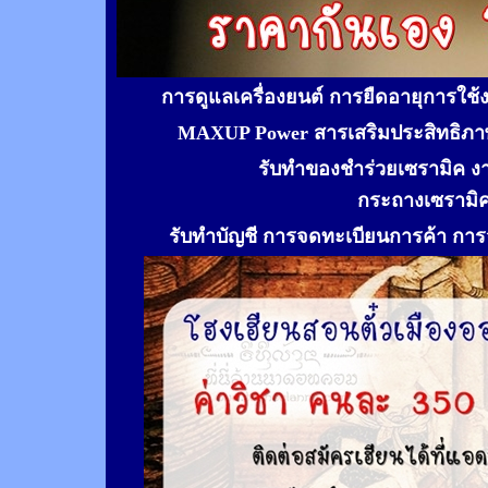
การดูแลเครื่องยนต์ การยืดอายุการใช
MAXUP Power สารเสริมประสิทธิภาพ
รับทำของชำร่วยเซรามิค ง
กระถางเซรามิ
รับทำ
บัญชี การจดทะเบียนการค้า การจ