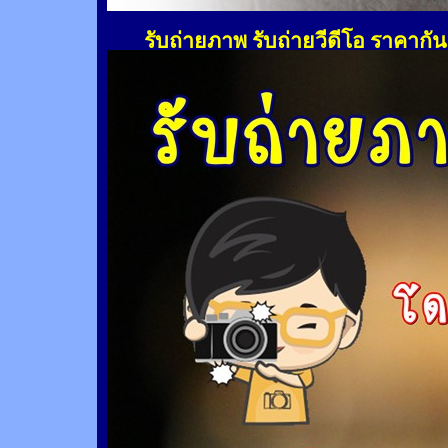
รับถ่ายภาพ รับถ่ายวีดีโอ ราคากั