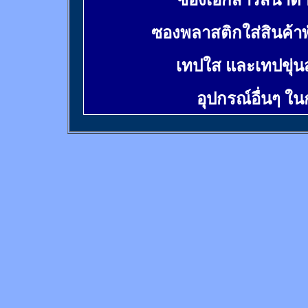
ซองเอกสารสีน้ำต
ซองพลาสติกใส่สินค้า
เทปใส และเทปขุ่น
อุปกรณ์อื่นๆ ใ