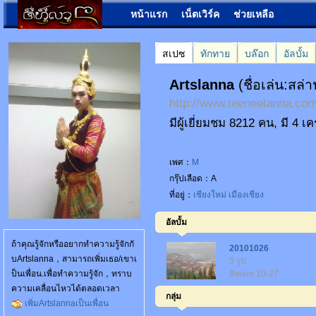
หน้าแรก
เน็ตเวิร์ค
ช่วยเหลือ
สเปซ
ทักทาย
บล๊อก
อัลบั้ม
Artslanna
(ชื่อเล่น:สล่า
http://www.teeneelanna.c
มีผู้เยี่ยมชม 8212 คน, มี 4 เ
เพศ：
M
กรุ๊ปเลือด：A
ที่อยู่：
เชียงใหม่
เมืองเชียง
อัลบั้ม
ถ้าคุณรู้จักหรืออยากทำความรู้จักกั
20101026
บArtslanna，สามารถเพิ่มเธอ/เขาเ
3 รูป
ป็นเพื่อน.เพื่อทำความรู้จัก，ทราบ
อัพเดท 10-27
ความเคลื่อนไหวได้ตลอดเวลา
กลุ่ม
เพิ่มArtslannaเป็นเพื่อน