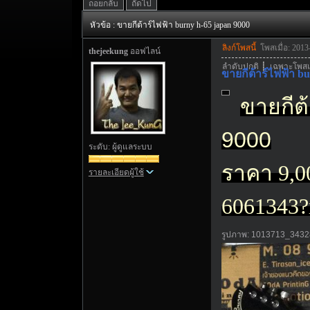
ถอยกลับ
ถัดไป
หัวข้อ : ขายกีต้าร์ไฟฟ้า burny h-65 japan 9000
ลิงก์โพสนี้
โพสเมื่อ: 2013
thejeekung
ออฟไลน์
ลำดับปกติ
┊
เฉพาะโพส
ขายกีต้าร์ไฟฟ้า b
ขายกีต
9000
ระดับ: ผู้ดูแลระบบ
ราคา 9,0
รายละเอียดผู้ใช้
6061343
รูปภาพ: 1013713_343