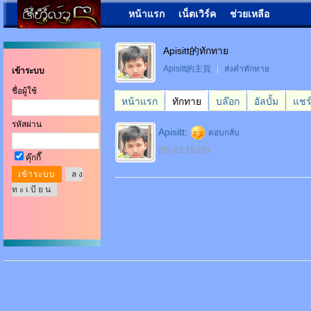
หน้าแรก
เน็ตเวิร์ค
ช่วยเหลือ
Apisitt的ทักทาย
Apisitt的主頁
|
ส่งคำทักทาย
เข้าระบบ
ชื่อผู้ใช้
หน้าแรก
ทักทาย
บล๊อก
อัลบั้ม
แชร
รหัสผ่าน
Apisitt
:
ตอบกลับ
(09-23 19:28)
คุ๊กกี๊
ล ง
ท ะ เ บี ย น