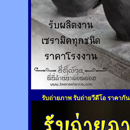
รับถ่ายภาพ รับถ่ายวีดีโอ ราคากั