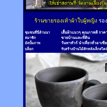
ร้านขายรองเท้าผ้าใบผู้หญิง
รอง
เสื้อผ้าแนวๆ คุณภาพดี ราค
ชุมชนที่นี่ล้านนา
ขายบ้านและที่ดิน
สมาชิก
วันทาทัวร์
นำเที่ยวทั่วอาเซี
อัลบั้มภาพ
บล็อก
รับสร้างบ้านไม้
สัก
หลังเล็กสไตล