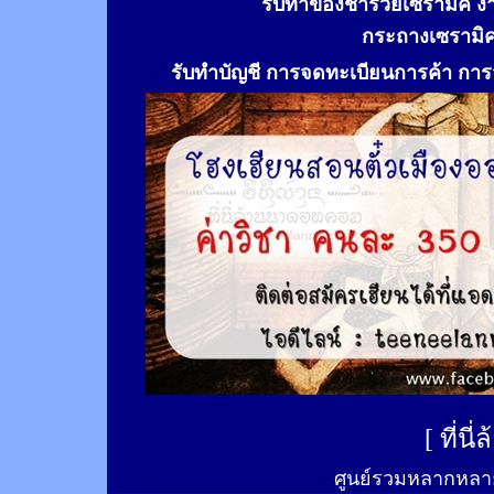
รับทำของชำร่วยเซรามิค ง
กระถางเซรามิ
รับทำ
บัญชี การจดทะเบียนการค้า การจ
[
ที่นี
ศูนย์รวมหลากหลาย