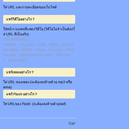
ใส่ URL และรายละเอียดของเว็บไซต์
แชร์วิดีโออย่างไร？
ใส่หน้าเวบเพจที่แสดงวิดีโอ.(วิดีโอไม่จำเป็นต้องใ
ส่ URL ที่เป็นจริง)
เว็บไซต์ที่รองรับ：
Youtube、You cool、Cool6、Mofile、Even E
ven video、UUME、I show、Popcorn、Chan
nel Nine、Baidu Post Bar video、Sina vide
o、Sohu video.
แชร์เพลงอย่างไร？
ใส่ URL ของเพลง.(จะต้องลงท้ายด้วย mp3 หรือ
wma)
แชร์ Flash อย่างไร？
ใส่ URLของ Flash .(จะต้องลงท้ายด้วยswf)
TOP