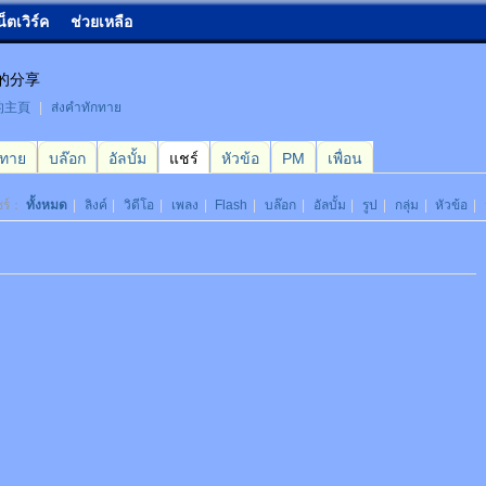
น็ตเวิร์ค
ช่วยเหลือ
y的分享
y的主頁
|
ส่งคำทักทาย
กทาย
บล๊อก
อัลบั้ม
แชร์
หัวข้อ
PM
เพื่อน
ชร์：
ทั้งหมด
|
ลิงค์
|
วิดีโอ
|
เพลง
|
Flash
|
บล๊อก
|
อัลบั้ม
|
รูป
|
กลุ่ม
|
หัวข้อ
|