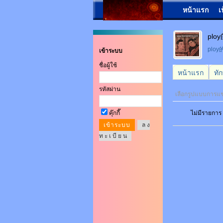
หน้าแรก
เ
plo
plo
เข้าระบบ
ชื่อผู้ใช้
หน้าแรก
ทั
รหัสผ่าน
เลือกรูปแบบการแ
คุ๊กกี๊
ไม่มีรายการ
ล ง
ท ะ เ บี ย น