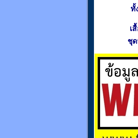
ท
เส
ชุด