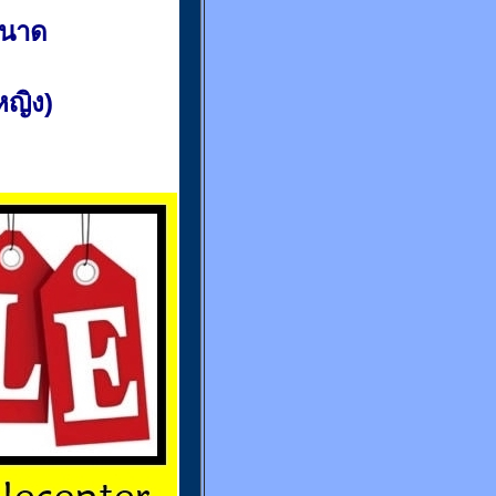
ขนาด
(หญิง)