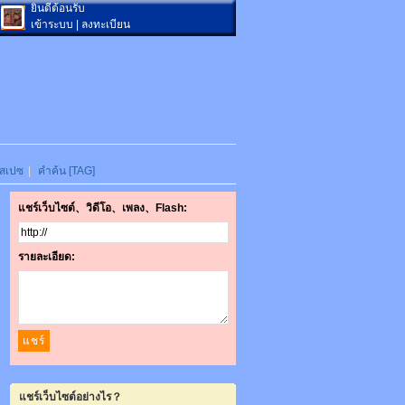
ยินดีต้อนรับ
เข้าระบบ
|
ลงทะเบียน
สเปซ
|
คำค้น [TAG]
แชร์เว็บไซต์、วิดีโอ、เพลง、Flash:
รายละเอียด:
แชร์เว็บไซต์อย่างไร？