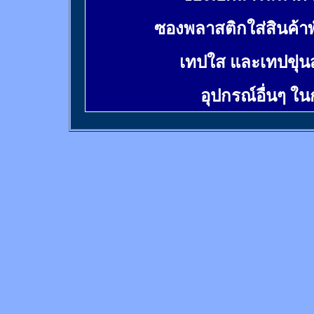
ซองพลาสติกใส่สินค้า
เทปใส และเทปขุ่น
อุปกรณ์อื่นๆ ใ