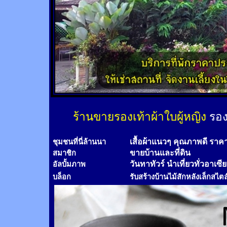
ร้านขายรองเท้าผ้าใบผู้หญิง
รอง
เสื้อผ้าแนวๆ คุณภาพดี ราค
ชุมชนที่นี่ล้านนา
ขายบ้านและที่ดิน
สมาชิก
วันทาทัวร์
นำเที่ยวทั่วอาเซี
อัลบั้มภาพ
บล็อก
รับสร้างบ้านไม้
สัก
หลังเล็กสไตล