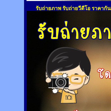
รับถ่ายภาพ รับถ่ายวีดีโอ ราคากั