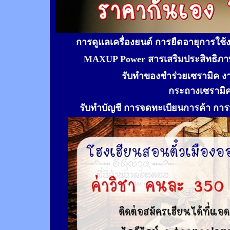
การดูแลเครื่องยนต์ การยืดอายุการใช
MAXUP Power สารเสริมประสิทธิภาพ
รับทำของชำร่วยเซรามิค ง
กระถางเซรามิ
รับทำ
บัญชี การจดทะเบียนการค้า การจ