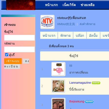
หน้าแรก
เน็ตเวิร์ค
ช่วยเหลือ
ntvtour的เพื่อนสนท
ntvtour的主頁
|
ส่งคำทักทาย
เข้าระบบ
ชื่อผู้ใช้
หน้าแรก
ทักทาย
บล๊อก
อัลบั้ม
แชร
รหัสผ่าน
มีเพื่อนทั้งหมด 3 คน
คุ๊กกี๊
ชื่อผู้ใช้
ล ง
titi
ท ะ เ บี ย น
1
อากาศเปลี่ยนแ
Lannamagazine
2
ปี๋นี้เจียงฮาย
thejeekung
3