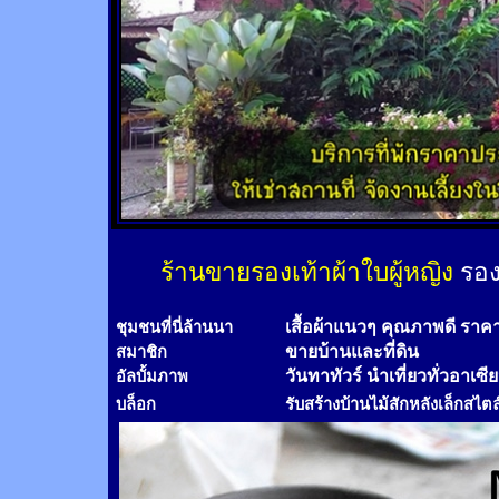
ร้านขายรองเท้าผ้าใบผู้หญิง
รอง
เสื้อผ้าแนวๆ คุณภาพดี ราค
ชุมชนที่นี่ล้านนา
ขายบ้านและที่ดิน
สมาชิก
วันทาทัวร์
นำเที่ยวทั่วอาเซี
อัลบั้มภาพ
บล็อก
รับสร้างบ้านไม้
สัก
หลังเล็กสไตล