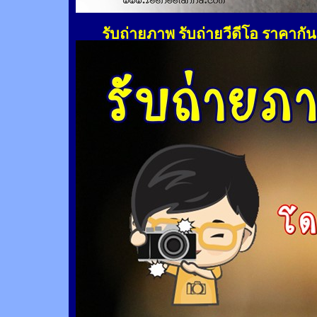
รับถ่ายภาพ รับถ่ายวีดีโอ ราคากั