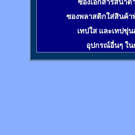
ซองเอกสารสีน้ำต
ซองพลาสติกใส่สินค้า
เทปใส และเทปขุ่น
อุปกรณ์อื่นๆ ใ