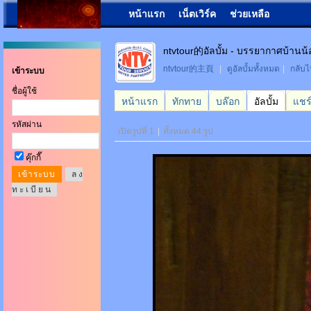
หน้าแรก
เน็ตเวิร์ค
ช่วยเหลือ
ntvtour的อัลบั้ม - บรรยากาศบ้าน
ntvtour的主頁
|
ดูอัลบั้มทั้งหมด
|
กลับไ
เข้าระบบ
ชื่อผู้ใช้
หน้าแรก
ทักทาย
บล๊อก
อัลบั้ม
แชร
รหัสผ่าน
เปิดรูปที่ 1
|
ทั้งหมด 44 รูป
คุ๊กกี๊
ล ง
ท ะ เ บี ย น