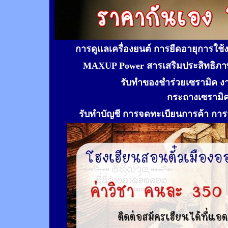
การดูแลเครื่องยนต์ การยืดอายุการใช
MAXUP Power สารเสริมประสิทธิภาพ
รับทำของชำร่วยเซรามิค ง
กระถางเซรามิ
รับทำ
บัญชี การจดทะเบียนการค้า การจ