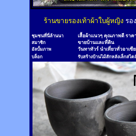
ร้านขายรองเท้าผ้าใบผู้หญิง
รอง
เสื้อผ้าแนวๆ คุณภาพดี ราค
ชุมชนที่นี่ล้านนา
ขายบ้านและที่ดิน
สมาชิก
วันทาทัวร์
นำเที่ยวทั่วอาเซี
อัลบั้มภาพ
บล็อก
รับสร้างบ้านไม้
สัก
หลังเล็กสไตล