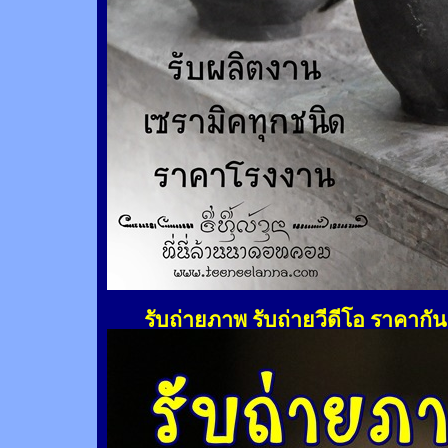
รับถ่ายภาพ รับถ่ายวีดีโอ ราคากั