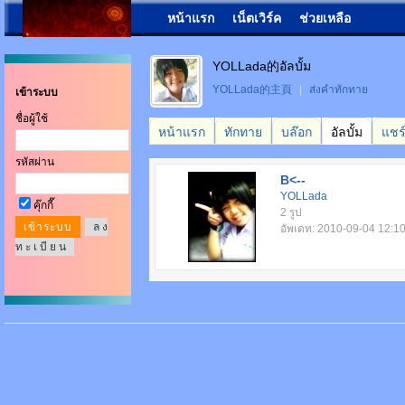
หน้าแรก
เน็ตเวิร์ค
ช่วยเหลือ
YOLLada的อัลบั้ม
YOLLada的主頁
|
ส่งคำทักทาย
เข้าระบบ
ชื่อผู้ใช้
หน้าแรก
ทักทาย
บล๊อก
อัลบั้ม
แชร
รหัสผ่าน
B<--
YOLLada
คุ๊กกี๊
2 รูป
ล ง
อัพเดท: 2010-09-04 12:1
ท ะ เ บี ย น