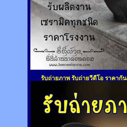
รับถ่ายภาพ รับถ่ายวีดีโอ ราคากั