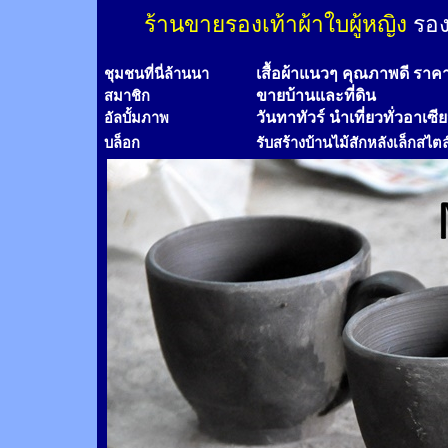
ร้านขายรองเท้าผ้าใบผู้หญิง
รอง
เสื้อผ้าแนวๆ คุณภาพดี ราค
ชุมชนที่นี่ล้านนา
ขายบ้านและที่ดิน
สมาชิก
วันทาทัวร์
นำเที่ยวทั่วอาเซี
อัลบั้มภาพ
บล็อก
รับสร้างบ้านไม้
สัก
หลังเล็กสไตล