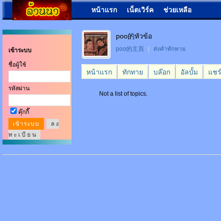
หน้าแรก
เน็ตเวิร์ค
ช่วยเหลือ
poo的หัวข้อ
poo的主頁
|
ส่งคำทักทาย
เข้าระบบ
ชื่อผู้ใช้
หน้าแรก
ทักทาย
บล๊อก
อัลบั้ม
แชร
รหัสผ่าน
Not a list of topics.
คุ๊กกี๊
ล ง
ท ะ เ บี ย น