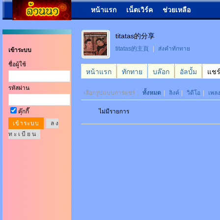
หน้าแรก
เน็ตเวิร์ค
ช่วยเหลือ
titatas的分享
titatas的主頁
|
ส่งคำทักทาย
เข้าระบบ
ชื่อผู้ใช้
หน้าแรก
ทักทาย
บล๊อก
อัลบั้ม
แชร
รหัสผ่าน
เลือกรูปแบบการแชร์：
ทั้งหมด
|
ลิงค์
|
วิดีโอ
|
เพล
คุ๊กกี๊
ไม่มีรายการ
ล ง
ท ะ เ บี ย น