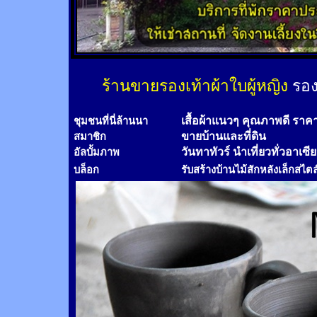
ร้านขายรองเท้าผ้าใบผู้หญิง
รอง
เสื้อผ้าแนวๆ คุณภาพดี ราค
ชุมชนที่นี่ล้านนา
ขายบ้านและที่ดิน
สมาชิก
วันทาทัวร์
นำเที่ยวทั่วอาเซี
อัลบั้มภาพ
บล็อก
รับสร้างบ้านไม้
สัก
หลังเล็กสไตล