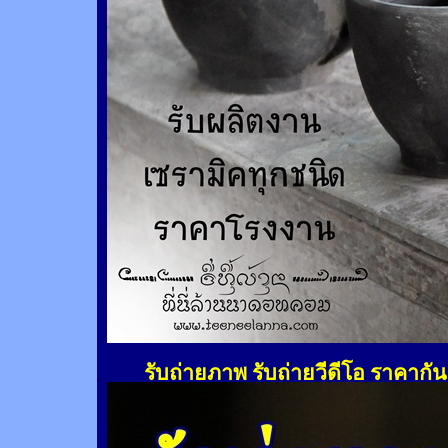
รับถ่ายภาพ รับถ่ายวีดีโอ ราคากั