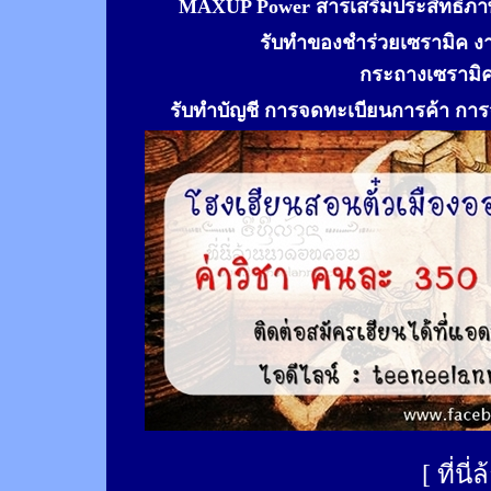
MAXUP Power สารเสริมประสิทธิภาพ
รับทำของชำร่วยเซรามิค ง
กระถางเซรามิ
รับทำ
บัญชี การจดทะเบียนการค้า การจ
[
ที่นี